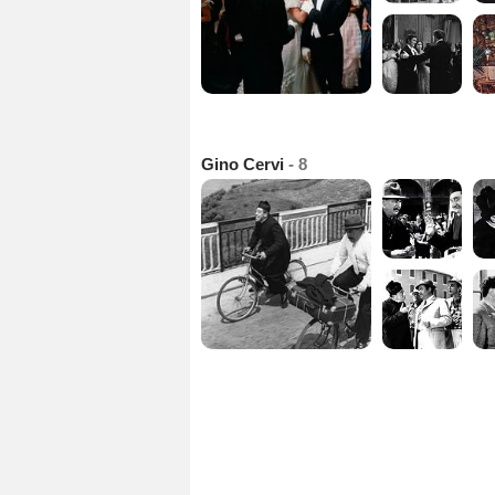
Gino Cervi
- 8