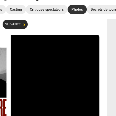
es
Casting
Critiques spectateurs
Photos
Secrets de tour
SUIVANTE