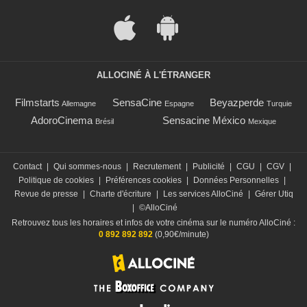
ALLOCINÉ À L'ÉTRANGER
Filmstarts
SensaCine
Beyazperde
Allemagne
Espagne
Turquie
AdoroCinema
Sensacine México
Brésil
Mexique
Contact
|
Qui sommes-nous
|
Recrutement
|
Publicité
|
CGU
|
CGV
|
Politique de cookies
|
Préférences cookies
|
Données Personnelles
|
Revue de presse
|
Charte d'écriture
|
Les services AlloCiné
|
Gérer Utiq
|
©AlloCiné
Retrouvez tous les horaires et infos de votre cinéma sur le numéro AlloCiné :
0 892 892 892
(0,90€/minute)