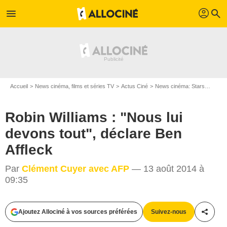
profil
menu
search
Accueil
News cinéma, films et séries TV
Actus Ciné
News cinéma: Stars
Robin 
Robin Williams : "Nous lui
devons tout", déclare Ben
Affleck
Par
Clément Cuyer avec AFP
— 13 août 2014 à
09:35
Twentieth Century Fox France
Ajoutez Allociné à vos sources préférées
Suivez-nous
Partag