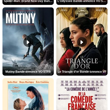
Spider-Man: Brand New Day Bande-annonce VO STFR
L'Odyssée Bande-annonce VO STFR
Mutiny Bande-annonce VO STFR
Le Triangle d'or Bande-annonce VF