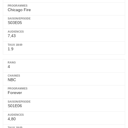
Chicago Fire
S03E05
7,43
1.9
4
NBC
Forever
S01E06
4,80