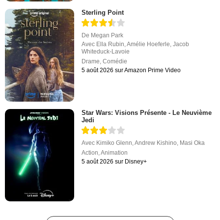
Sterling Point
De
Megan Park
Avec
Ella Rubin
,
Amélie Hoeferle
,
Jacob
Whiteduck-Lavoie
Drame
,
Comédie
5 août 2026 sur Amazon Prime Video
Star Wars: Visions Présente - Le Neuvième
Jedi
Avec
Kimiko Glenn
,
Andrew Kishino
,
Masi Oka
Action
,
Animation
5 août 2026 sur Disney+