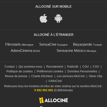
ALLOCINÉ SUR MOBILE
ALLOCINÉ À L'ÉTRANGER
Filmstarts
SensaCine
Beyazperde
Allemagne
Espagne
Turquie
AdoroCinema
Sensacine México
Brésil
Mexique
Contact
|
Qui sommes-nous
|
Recrutement
|
Publicité
|
CGU
|
CGV
|
Politique de cookies
|
Préférences cookies
|
Données Personnelles
|
Revue de presse
|
Charte d'écriture
|
Les services AlloCiné
|
Gérer Utiq
|
©AlloCiné
Retrouvez tous les horaires et infos de votre cinéma sur le numéro AlloCiné :
0 892 892 892
(0,90€/minute)