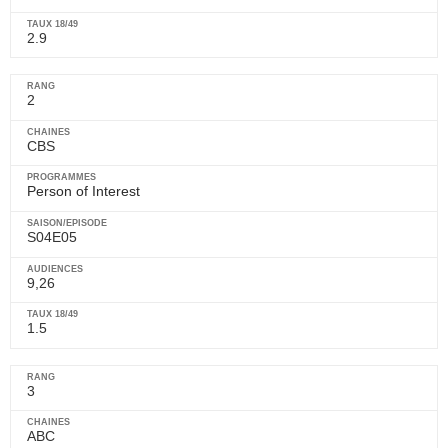
2.9
2
CBS
Person of Interest
S04E05
9,26
1.5
3
ABC