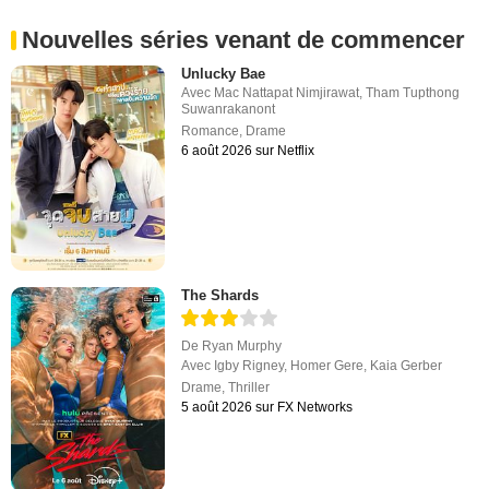
Nouvelles séries venant de commencer
Unlucky Bae
Avec
Mac Nattapat Nimjirawat
,
Tham Tupthong
Suwanrakanont
Romance
,
Drame
6 août 2026 sur Netflix
The Shards
De
Ryan Murphy
Avec
Igby Rigney
,
Homer Gere
,
Kaia Gerber
Drame
,
Thriller
5 août 2026 sur FX Networks