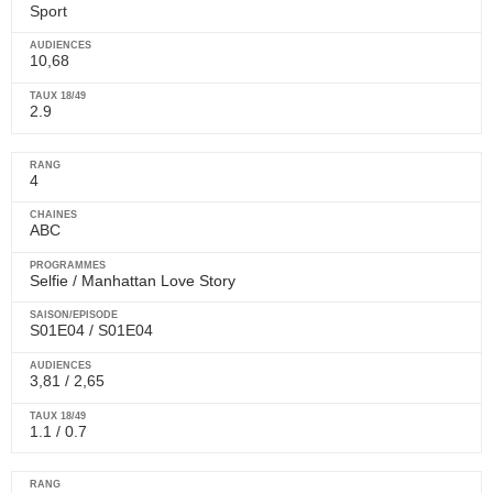
Sport
10,68
2.9
4
ABC
Selfie
/
Manhattan Love Story
S01E04 / S01E04
3,81 / 2,65
1.1 / 0.7