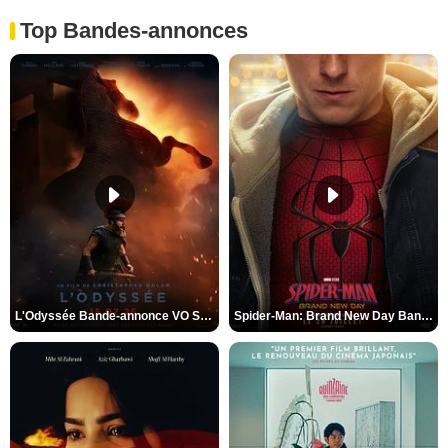
Top Bandes-annonces
L'Odyssée Bande-annonce VO STFR
Spider-Man: Brand New Day Bande-annonce VO STFR