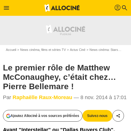
profil
menu
search
Accueil
News cinéma, films et séries TV
Actus Ciné
News cinéma: Stars
Le pr
Le premier rôle de Matthew
McConaughey, c’était chez…
Pierre Bellemare !
Par
Raphaëlle Raux-Moreau
— 8 nov. 2014 à 17:01
Ajoutez Allociné à vos sources préférées
Suivez-nous
Partag
Capture d'écran
Avant "Interstellar" ou "Dallas Buyers Club",