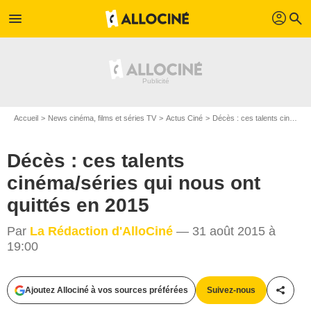
profil
menu
search
Accueil
News cinéma, films et séries TV
Actus Ciné
Décès : ces talents cinéma/séries qui nous ont quittés en 2015
Décès : ces talents
cinéma/séries qui nous ont
quittés en 2015
Par
La Rédaction d'AlloCiné
— 31 août 2015 à
19:00
Ajoutez Allociné à vos sources préférées
Suivez-nous
Partag