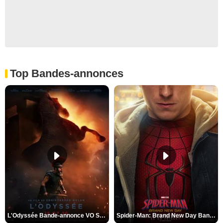
Top Bandes-annonces
L'Odyssée Bande-annonce VO STFR
Spider-Man: Brand New Day Bande-annonce VO STFR