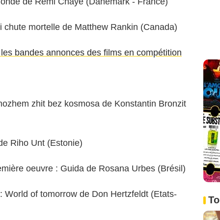
u monde de Rémi Chayé (Danemark - France)
ski chute mortelle de Matthew Rankin (Canada)
r les bandes annonces des films en compétition
 mozhem zhit bez kosmosa de Konstantin Bronzit
 de Riho Unt (Estonie)
remière oeuvre : Guida de Rosana Urbes (Brésil)
 : World of tomorrow de Don Hertzfeldt (Etats-
To