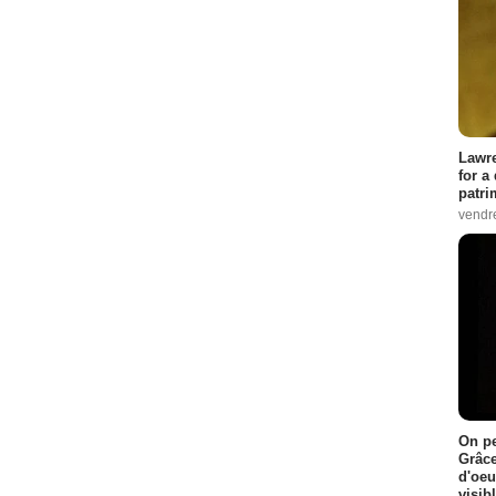
Lawre
for a
patri
vendre
On pe
Grâce
d'oeu
visib