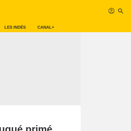
profil
search
LES INDÉS
CANAL+
ruqué primé