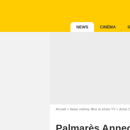
NEWS
CINÉMA
S
Accueil
News cinéma, films et séries TV
Actus 
Palmarès Annecy