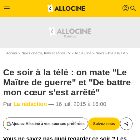
profil
menu
search
Accueil
News cinéma, films et séries TV
Actus Ciné
News Films à la TV
Ce soir à la télé : on mate "Le Maître de guerre" et "De battre mon cœur s'est arrêté"
Ce soir à la télé : on mate "Le
Maître de guerre" et "De battre
mon cœur s'est arrêté"
Par
La rédaction
— 16 juil. 2015 à 16:00
Ajoutez Allociné à vos sources préférées
Suivez-nous
Partag
D.R.
Vous ne savez pas quoi regarder ce soir ? Les