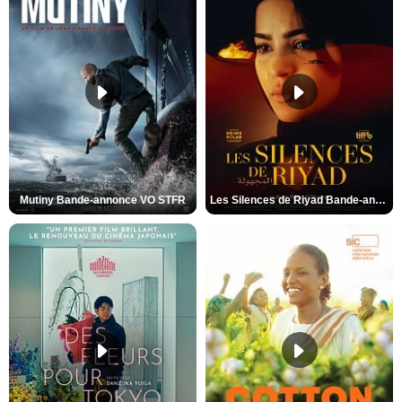
Mutiny Bande-annonce VO STFR
Les Silences de Riyad Bande-annonce VO STFR