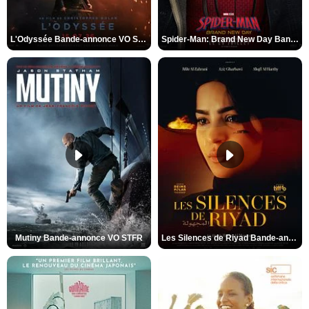
L'Odyssée Bande-annonce VO STFR
Spider-Man: Brand New Day Bande-annonce VO STFR
Mutiny Bande-annonce VO STFR
Les Silences de Riyad Bande-annonce VO STFR