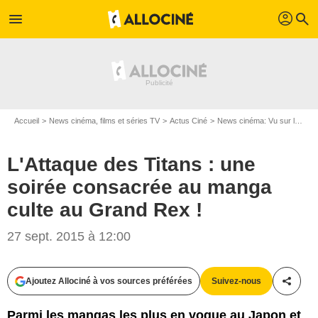
profil
menu
search
Accueil
News cinéma, films et séries TV
Actus Ciné
News cinéma: Vu sur le web
L'Attaque des Titans : une
soirée consacrée au manga
culte au Grand Rex !
27 sept. 2015 à 12:00
Ajoutez Allociné à vos sources préférées
Suivez-nous
Partag
Parmi les mangas les plus en vogue au Japon et