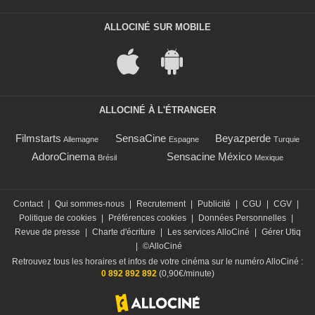
ALLOCINÉ SUR MOBILE
ALLOCINÉ À L'ÉTRANGER
Filmstarts
SensaCine
Beyazperde
Allemagne
Espagne
Turquie
AdoroCinema
Sensacine México
Brésil
Mexique
Contact
|
Qui sommes-nous
|
Recrutement
|
Publicité
|
CGU
|
CGV
|
Politique de cookies
|
Préférences cookies
|
Données Personnelles
|
Revue de presse
|
Charte d'écriture
|
Les services AlloCiné
|
Gérer Utiq
|
©AlloCiné
Retrouvez tous les horaires et infos de votre cinéma sur le numéro AlloCiné :
0 892 892 892
(0,90€/minute)