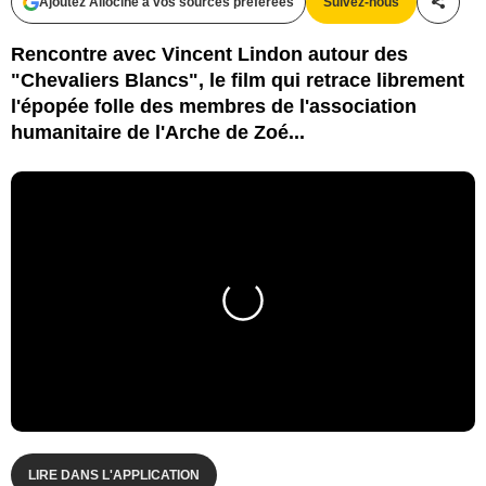
Ajoutez Allociné à vos sources préférées
Suivez-nous
Partag
Rencontre avec Vincent Lindon autour des
"Chevaliers Blancs", le film qui retrace librement
l'épopée folle des membres de l'association
humanitaire de l'Arche de Zoé...
LIRE DANS L'APPLICATION