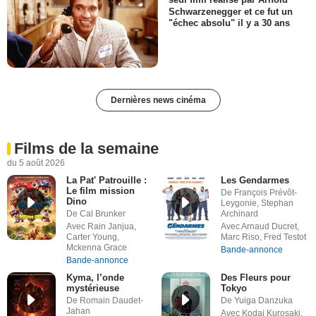
seul film réalisé par Arnold
Schwarzenegger et ce fut un
"échec absolu" il y a 30 ans
Dernières news cinéma
Films de la semaine
du 5 août 2026
La Pat' Patrouille :
Les Gendarmes
Le film mission
De François Prévôt-
Dino
Leygonie, Stephan
De Cal Brunker
Archinard
Avec Rain Janjua,
Avec Arnaud Ducret,
Carter Young,
Marc Riso, Fred Testot
Mckenna Grace
Bande-annonce
Bande-annonce
Kyma, l’onde
Des Fleurs pour
mystérieuse
Tokyo
De Romain Daudet-
De Yuiga Danzuka
Jahan
Avec Kodai Kurosaki,