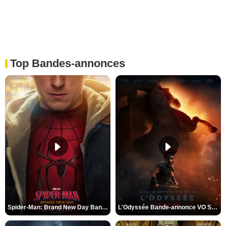
Top Bandes-annonces
Spider-Man: Brand New Day Bande-annonce VO STFR
L'Odyssée Bande-annonce VO STFR