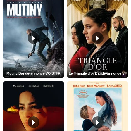
Mutiny Bande-annonce VO STFR
Le Triangle d'or Bande-annonce VF