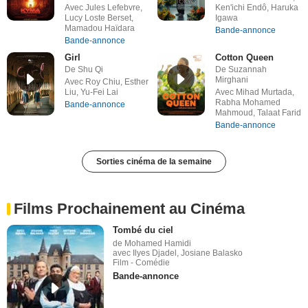
Avec Jules Lefebvre,
Ken'ichi Endô, Haruka
Lucy Loste Berset,
Igawa
Mamadou Haïdara
Bande-annonce
Bande-annonce
Girl
Cotton Queen
De Shu Qi
De Suzannah
Mirghani
Avec Roy Chiu, Esther
Liu, Yu-Fei Lai
Avec Mihad Murtada,
Rabha Mohamed
Bande-annonce
Mahmoud, Talaat Farid
Bande-annonce
Sorties cinéma de la semaine
Films Prochainement au Cinéma
Tombé du ciel
de Mohamed Hamidi
avec Ilyes Djadel, Josiane Balasko
Film - Comédie
Bande-annonce