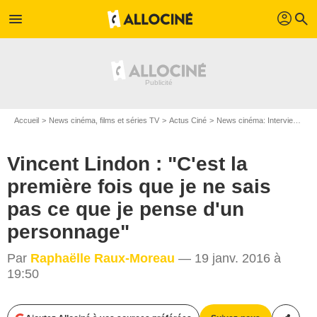
profil
menu
search
Accueil
News cinéma, films et séries TV
Actus Ciné
News cinéma: Interviews
V
Vincent Lindon : "C'est la
première fois que je ne sais
pas ce que je pense d'un
personnage"
Par
Raphaëlle Raux-Moreau
— 19 janv. 2016 à
19:50