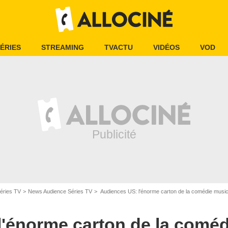
ÉRIES
STREAMING
TVACTU
VIDÉOS
VOD
éries TV
News Audience Séries TV
Audiences US: l'énorme carton de la comédie musi
l'énorme carton de la coméd