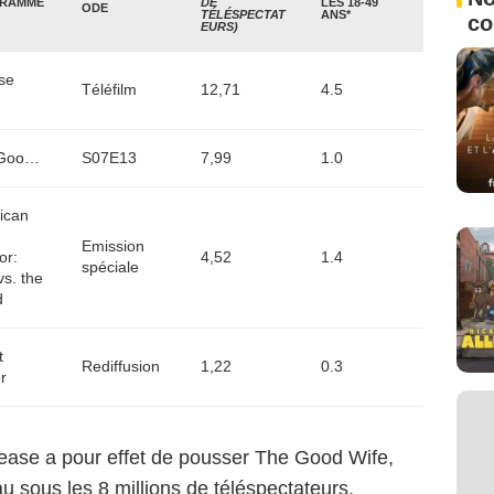
RAMME
DE
LES 18-49
ODE
TÉLÉSPECTAT
ANS*
c
EURS)
se
Téléfilm
12,71
4.5
The Good Wife
S07E13
7,99
1.0
ican
Emission
or:
4,52
1.4
spéciale
s. the
d
t
Rediffusion
1,22
0.3
r
ease a pour effet de pousser The Good Wife,
au sous les 8 millions de téléspectateurs,