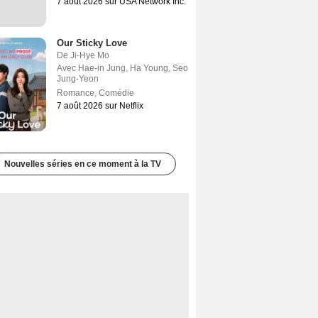
7 août 2026 sur USA Network Inc.
Our Sticky Love
De
Ji-Hye Mo
Avec
Hae-in Jung
,
Ha Young
,
Seo
Jung-Yeon
Romance
,
Comédie
7 août 2026 sur Netflix
Nouvelles séries en ce moment à la TV