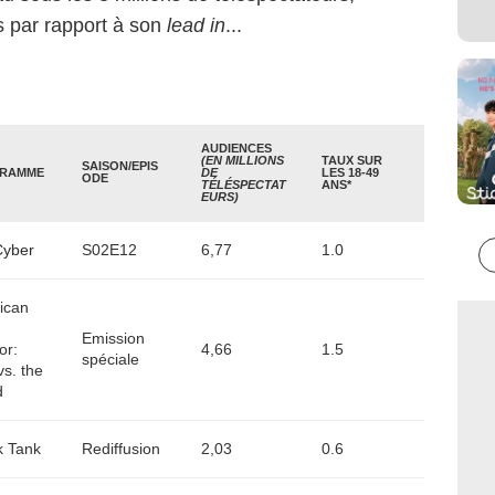
és par rapport à son
lead in
...
AUDIENCES
(EN MILLIONS
TAUX SUR
SAISON/EPIS
RAMME
DE
LES 18-49
ODE
TÉLÉSPECTAT
ANS*
EURS)
Cyber
S02E12
6,77
1.0
ican
Emission
or:
4,66
1.5
spéciale
s. the
d
k Tank
Rediffusion
2,03
0.6