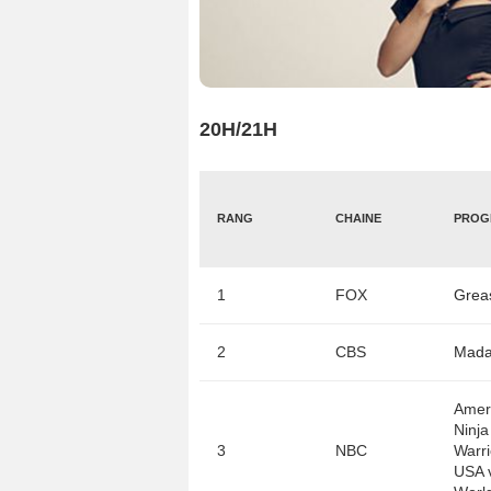
20H/21H
RANG
CHAINE
PROG
1
FOX
2
CBS
Amer
Ninja
3
NBC
Warri
USA v