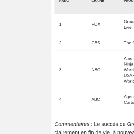
RANG
CHAINE
PROG
Grea
1
FOX
Live
2
CBS
Amer
Ninja
3
NBC
Warri
USA v
Worl
Agen
4
ABC
Carte
Commentaires
: Le succès de Gr
clairement en fin de vie, à nouve