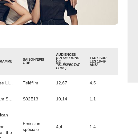
AUDIENCES
(EN MILLIONS
TAUX SUR
SAISON/EPIS
RAMME
DE
LES 18-49
ODE
TÉLÉSPECTAT
ANS*
EURS)
Grease Live
Téléfilm
12,67
4.5
Madam Secretary
S02E13
10,14
1.1
ican
Emission
or:
4,4
1.4
spéciale
s. the