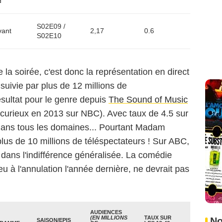
d
S02E09 /
vant
2,17
0.6
S02E10
 la soirée, c'est donc la représentation en direct
uivie par plus de 12 millions de
résultat pour le genre depuis
The Sound of Music
e curieux en 2013 sur NBC). Avec taux de 4.5 sur
dans tous les domaines... Pourtant Madam
lus de 10 millions de téléspectateurs ! Sur ABC,
 dans l'indifférence généralisée. La comédie
u à l'annulation l'année dernière, ne devrait pas
AUDIENCES
(EN MILLIONS
TAUX SUR
No
SAISON/EPIS