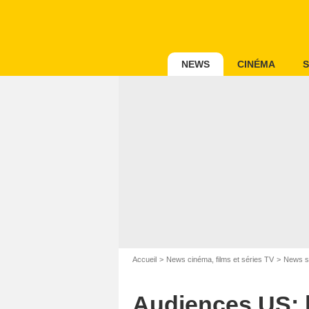
NEWS
CINÉMA
S
Accueil
News cinéma, films et séries TV
News s
Audiences US: 