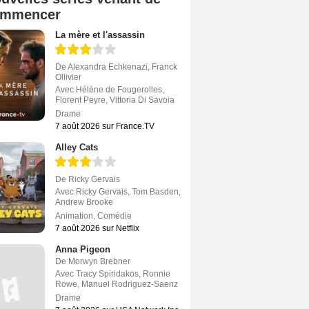
ommencer
La mère et l'assassin
De
Alexandra Echkenazi
,
Franck
Ollivier
Avec
Hélène de Fougerolles
,
Florent Peyre
,
Vittoria Di Savoia
Drame
7 août 2026 sur France.TV
Alley Cats
De
Ricky Gervais
Avec
Ricky Gervais
,
Tom Basden
,
Andrew Brooke
Animation
,
Comédie
7 août 2026 sur Netflix
Anna Pigeon
De
Morwyn Brebner
Avec
Tracy Spiridakos
,
Ronnie
Rowe
,
Manuel Rodriguez-Saenz
Drame