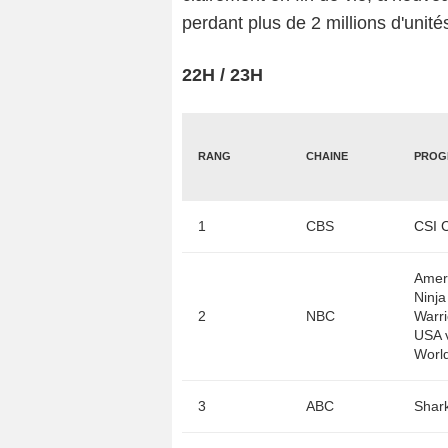
perdant plus de 2 millions d'unit
22H / 23H
RANG
CHAINE
PROG
1
CBS
CSI 
Amer
Ninja
2
NBC
Warri
USA v
Worl
3
ABC
Shar