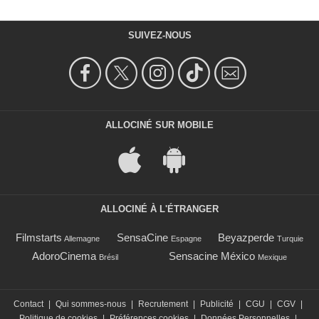
SUIVEZ-NOUS
ALLOCINÉ SUR MOBILE
ALLOCINÉ À L'ÉTRANGER
Filmstarts
SensaCine
Beyazperde
Allemagne
Espagne
Turquie
AdoroCinema
Sensacine México
Brésil
Mexique
Contact
|
Qui sommes-nous
|
Recrutement
|
Publicité
|
CGU
|
CGV
|
Politique de cookies
|
Préférences cookies
|
Données Personnelles
|