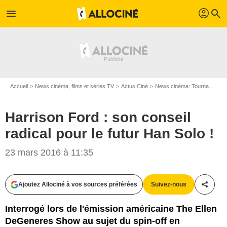
profil
menu
search
Accueil
News cinéma, films et séries TV
Actus Ciné
News cinéma: Tournages
Harrison Ford : son conseil
radical pour le futur Han Solo !
23 mars 2016 à 11:35
Lucasfilm Ltd.
Ajoutez Allociné à vos sources préférées
Suivez-nous
Partag
Interrogé lors de l'émission américaine The Ellen
DeGeneres Show au sujet du spin-off en