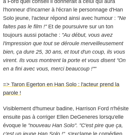
à Ford quel conseil il donnerait à celui qui aura
l'honneur d'incarner à l'écran le personnage d'Han
Solo jeune, l'acteur répond ainsi avec humour :
"Ne
faites pas le film !"
Et de poursuivre sur un ton
toujours aussi potache :
"Au début, vous avez
l'impression que tout se déroule merveilleusement
bien, ça dure 25, 30 ans, et tout d'un coup, ils vous
virent. Ils vous montrent la porte et vous disent "On
en a fini avec vous, merci beaucoup !""
=> Taron Egerton en Han Solo : l'acteur prend la
parole !
Visiblement d'humeur badine, Harrison Ford n'hésite
ensuite pas à corriger Ellen DeGeneres lorsqu'elle
évoque le
"nouveau Han Solo". "C'est pire que ça,
c'est un jeune Han Solo !",
s'exclame le comédien.