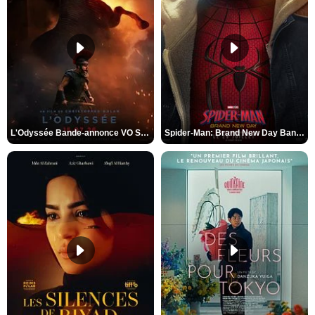
L'Odyssée Bande-annonce VO STFR
Spider-Man: Brand New Day Bande-annonce VO STFR