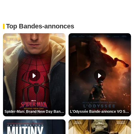
Top Bandes-annonces
Spider-Man: Brand New Day Bande-annonce VO STFR
L'Odyssée Bande-annonce VO STFR