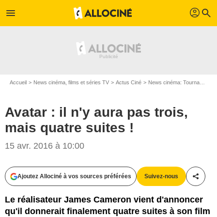
profil
menu
search
Accueil
News cinéma, films et séries TV
Actus Ciné
News cinéma: Tournages
Avatar : il n'y aura pas trois,
mais quatre suites !
15 avr. 2016 à 10:00
Twentieth Century Fox France
Ajoutez Allociné à vos sources préférées
Suivez-nous
Partag
Le réalisateur James Cameron vient d'annoncer
qu'il donnerait finalement quatre suites à son film