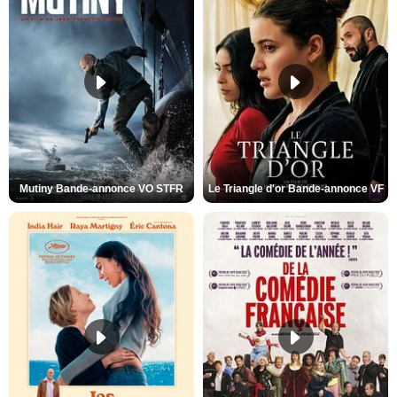
Mutiny Bande-annonce VO STFR
Le Triangle d'or Bande-annonce VF