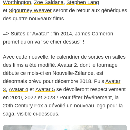
Worthington
,
Zoe Saldana
,
Stephen Lang
et
Sigourney Weaver
seront de retour aux génériques
des quatre nouveaux films.
=> Suites d'"Avatar" : fin 2014, James Cameron
promet qu'on va "se chier dessus" !
Avec cette nouvelle, le calendrier de sorties en salles
des films a été modifié.
Avatar 2
, dont le tournage
20th Century Fox
débute ce mois-ci en Nouvelle-Zélande, est
désormais prévu pour décembre 2018. Puis
Avatar
3
,
Avatar 4
et
Avatar 5
se dévoileront respectivement
en 2020, 2022 et 2023 ! Pour fêter l'événement, la
20th Century Fox a dévoilé un nouveau logo pour la
saga, visible ci-dessous.