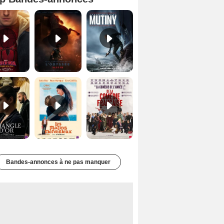
Spider-Man: Brand New Day Bande-annonce VO STFR
L'Odyssée Bande-annonce VO STFR
Mutiny Bande-annonce VO STFR
Le Triangle d'or Bande-annonce VF
Les Matins merveilleux Bande-annonce VF
De la Comédie-Française Teaser VF
Bandes-annonces à ne pas manquer