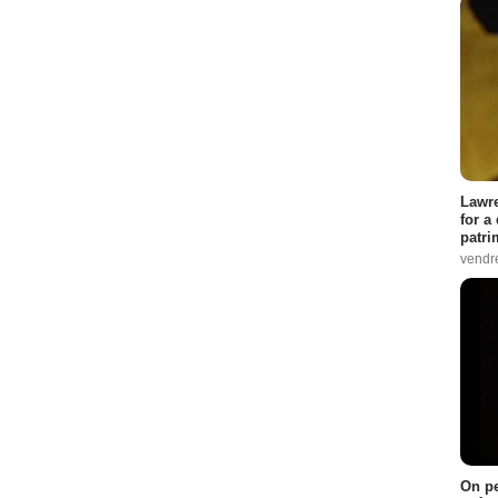
Lawre
for a
patri
vendre
On pe