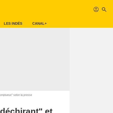
profil
search
LES INDÉS
CANAL+
"somptueux" selon la presse
déchirant" et