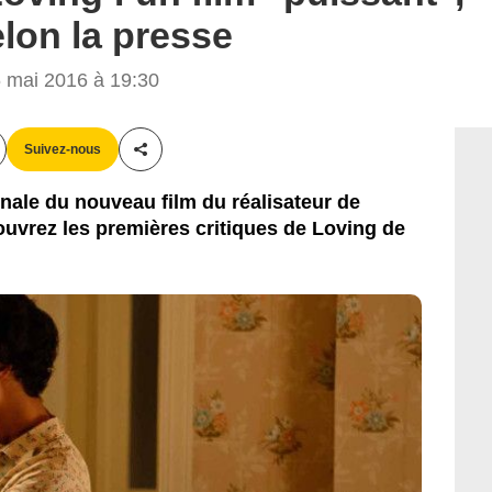
othstein © Big Beach, LLC
lon la presse
mai 2016 à 19:30
Suivez-nous
Partager cet article
onale du nouveau film du réalisateur de
uvrez les premières critiques de Loving de