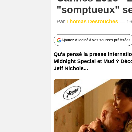
Ben R
"somptueux" se
Par
Thomas Destouches
— 16 
Ajoutez Allociné à vos sources préférées
Qu'a pensé la presse internati
Midnight Special et Mud ? Déco
Jeff Nichols...