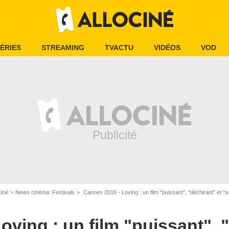
ÉRIES
STREAMING
TVACTU
VIDÉOS
VOD
Ciné
News cinéma: Festivals
Cannes 2016 - Loving : un film "puissant", "déchirant" et 
ving : un film "puissant", "