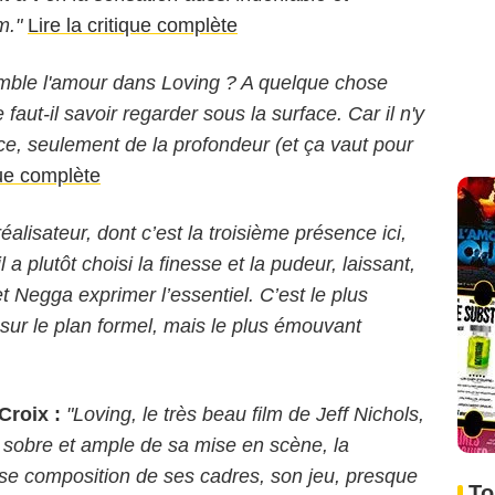
m."
Lire la critique complète
mble l'amour dans Loving ? A quelque chose
faut-il savoir regarder sous la surface. Car il n'y
ice, seulement de la profondeur (et ça vaut pour
que complète
réalisateur, dont c’est la troisième présence ici,
 a plutôt choisi la finesse et la pudeur, laissant,
t Negga exprimer l’essentiel. C’est le plus
sur le plan formel, mais le plus émouvant
Croix :
"Loving, le très beau film de Jeff Nichols,
le sobre et ample de sa mise en scène, la
euse composition de ses cadres, son jeu, presque
To