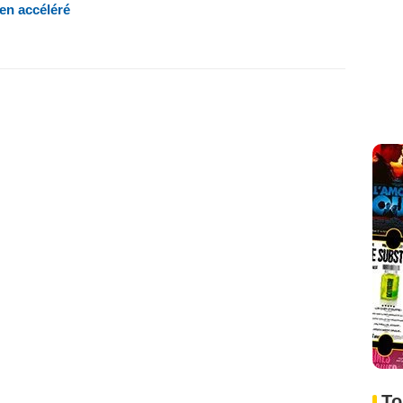
 en accéléré
To