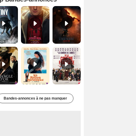
Mutiny Bande-annonce VO STFR
Spider-Man: Brand New Day Bande-annonce VO STFR
L'Odyssée Bande-annonce VO STFR
Le Triangle d'or Bande-annonce VF
Les Matins merveilleux Bande-annonce VF
De la Comédie-Française Teaser VF
Bandes-annonces à ne pas manquer