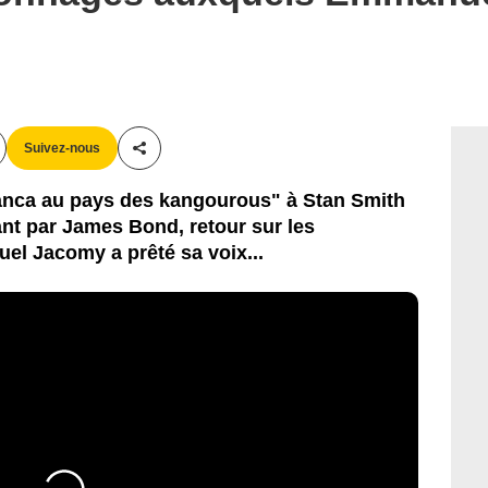
Suivez-nous
Partager cet article
anca au pays des kangourous" à Stan Smith
t par James Bond, retour sur les
l Jacomy a prêté sa voix...