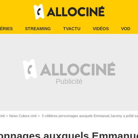
ÉRIES
STREAMING
TVACTU
VIDÉOS
VOD
Ciné
News Culture ciné
5 célèbres personnages auxquels Emmanuel Jacomy a prêté sa 
sonnages auxquels Emmanu