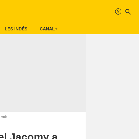
profil
search
LES INDÉS
CANAL+
voix...
el Jacomy a