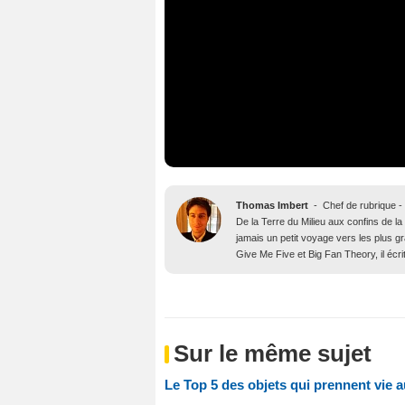
Thomas Imbert
-
Chef de rubrique -
De la Terre du Milieu aux confins de la
jamais un petit voyage vers les plus 
Give Me Five et Big Fan Theory, il écri
Sur le même sujet
Le Top 5 des objets qui prennent vie 