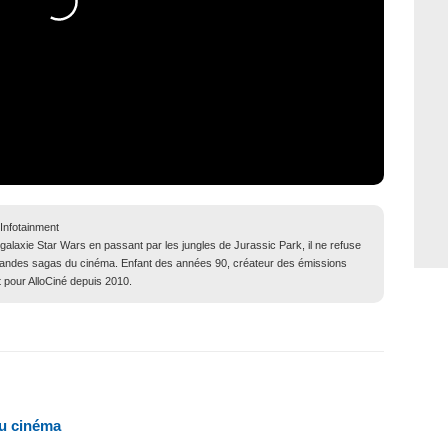
 Infotainment
 galaxie Star Wars en passant par les jungles de Jurassic Park, il ne refuse
grandes sagas du cinéma. Enfant des années 90, créateur des émissions
t pour AlloCiné depuis 2010.
au cinéma