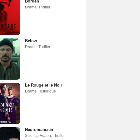
Borden
Drame
,
Thriller
Below
Drame
,
Thriller
Le Rouge et le Noir
Drame
,
Historique
Neuromancien
Science Fiction
,
Thriller