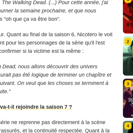
a, The Walking Dead. (...) Pour cette année, j'ai
urner la semaine prochaine, et que nous
is
"oh que ça va être bon"
.
r. Quant au final de la saison 6, Nicotero le voit
2
pour les personnages de la série qu'il l'est
onfirmer si la victime est la même :
 Dead, nous allons découvrir des univers
urait pas été logique de terminer un chapître et
suivant. On veut que les choses se terminent à
3
ite."
-t-il rejoindre la saison 7 ?
 série ne reprenne pas directement à la scène
4
rassurés, et la continuité respectée. Quant à la