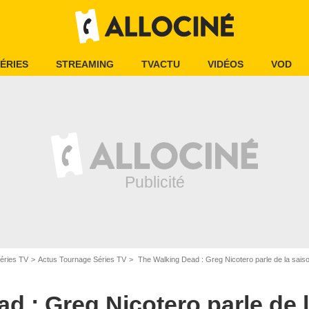
ÉRIES
STREAMING
TVACTU
VIDÉOS
VOD
éries TV
Actus Tournage Séries TV
The Walking Dead : Greg Nicotero parle de la sais
Gene Page/AMC
d : Greg Nicotero parle de 