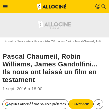
profil
menu
search
Accueil
News cinéma, films et séries TV
Actus Ciné
Pascal Chaumeil, Robin Williams, James Gandolfini... Ils nous ont laissé un film en testament
Pascal Chaumeil, Robin
Williams, James Gandolfini...
Ils nous ont laissé un film en
testament
1 sept. 2016 à 18:00
Ajoutez Allociné à vos sources préférées
Suivez-nous
Partag