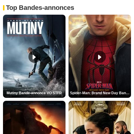
Top Bandes-annonces
Mutiny Bande-annonce VO STFR
Spider-Man: Brand New Day Bande-annonce VO STFR