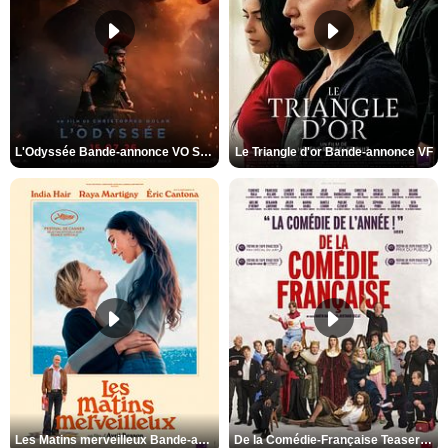
L'Odyssée Bande-annonce VO STFR
Le Triangle d'or Bande-annonce VF
Les Matins merveilleux Bande-annonce VF
De la Comédie-Française Teaser VF