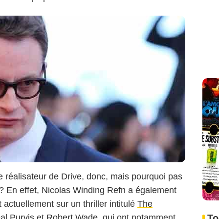
e réalisateur de Drive, donc, mais pourquoi pas
 ? En effet, Nicolas Winding Refn a également
t actuellement sur un thriller intitulé
The
al Purvis
et
Robert Wade
, qui ont notamment
To