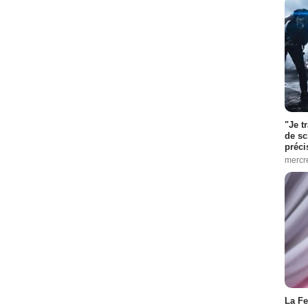
"Je t
de sc
préci
mercr
La Fe