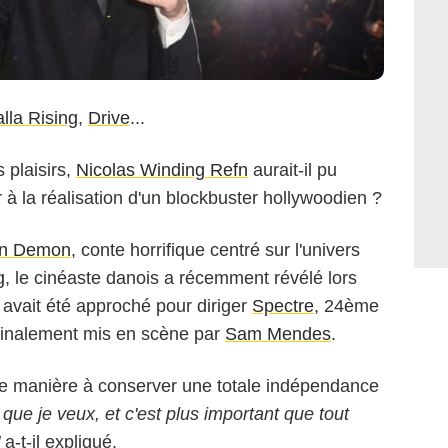
lla Rising
,
Drive
...
 plaisirs,
Nicolas Winding Refn
aurait-il pu
S-BORDE-MOREAU / BESTIMAGE
 à la réalisation d'un blockbuster hollywoodien ?
n Demon
, conte horrifique centré sur l'univers
g
, le cinéaste danois a récemment révélé lors
l avait été approché pour diriger
Spectre
, 24ème
finalement mis en scène par
Sam Mendes
.
 de manière à conserver une totale indépendance
 que je veux, et c'est plus important que tout
a-t-il expliqué.