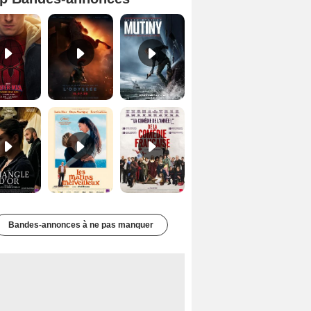
Spider-Man: Brand New Day Bande-annonce VO STFR
L'Odyssée Bande-annonce VO STFR
Mutiny Bande-annonce VO STFR
Le Triangle d'or Bande-annonce VF
Les Matins merveilleux Bande-annonce VF
De la Comédie-Française Teaser VF
Bandes-annonces à ne pas manquer