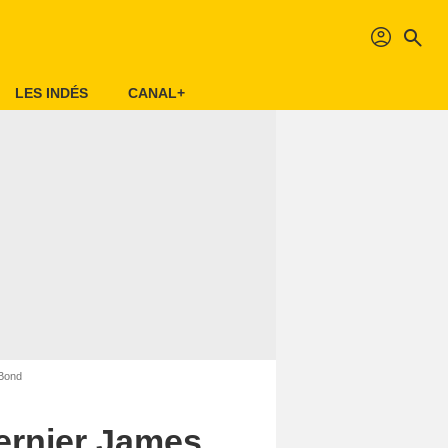
profil
search
LES INDÉS
CANAL+
 Bond
dernier James