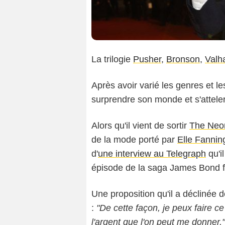
La trilogie
Pusher
,
Bronson
,
Valha
Après avoir varié les genres et les
JACOVIDE
surprendre son monde et s'atteler
Alors qu'il vient de sortir
The Neo
de la mode porté par
Elle Fannin
d'
une interview au Telegraph
qu'i
épisode de la saga James Bond 
Une proposition qu'il a déclinée
:
"De cette façon, je peux faire ce
l'argent que l'on peut me donner,"