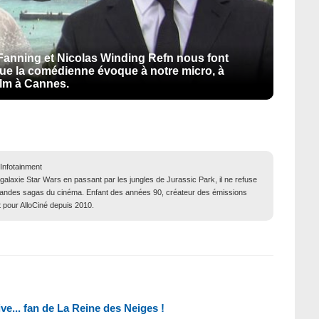
Fanning et Nicolas Winding Refn nous font
que la comédienne évoque à notre micro, à
ilm à Cannes.
 Infotainment
 galaxie Star Wars en passant par les jungles de Jurassic Park, il ne refuse
grandes sagas du cinéma. Enfant des années 90, créateur des émissions
t pour AlloCiné depuis 2010.
e... fan de La Reine des Neiges !