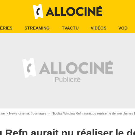
ÉRIES
STREAMING
TVACTU
VIDÉOS
VOD
Ciné
News cinéma: Tournages
Nicolas Winding Refn aurait pu réaliser le dernier James
 Refn aurait pu réaliser le 