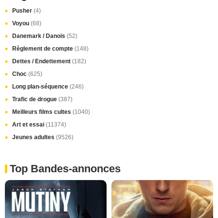
Pusher
(4)
Voyou
(68)
Danemark / Danois
(52)
Règlement de compte
(148)
Dettes / Endettement
(182)
Choc
(625)
Long plan-séquence
(246)
Trafic de drogue
(387)
Meilleurs films cultes
(1040)
Art et essai
(11374)
Jeunes adultes
(9526)
Top Bandes-annonces