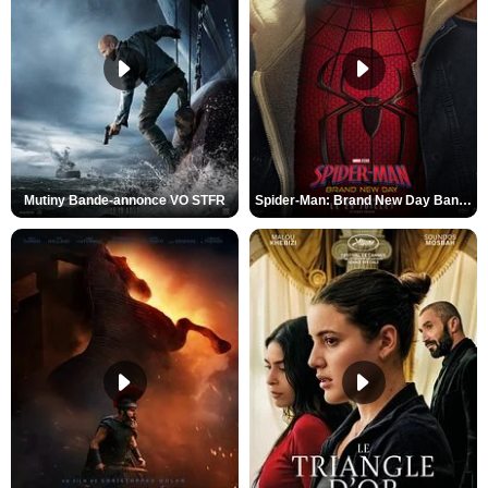
Mutiny Bande-annonce VO STFR
Spider-Man: Brand New Day Bande-annonce VO STFR