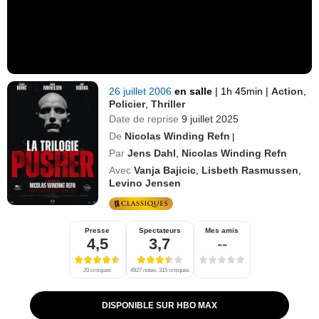
26 juillet 2006
en salle
|
1h 45min
|
Action
,
Policier
,
Thriller
Date de reprise
9 juillet 2025
De
Nicolas Winding Refn
|
Par
Jens Dahl
,
Nicolas Winding Refn
Avec
Vanja Bajicic
,
Lisbeth Rasmussen
,
Levino Jensen
Presse
Spectateurs
Mes amis
4,5
3,7
--
20 critiques
4927 notes, 315 critiques
DISPONIBLE SUR HBO MAX