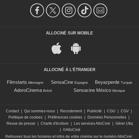
ALLOCINÉ SUR MOBILE
ALLOCINÉ À L'ÉTRANGER
Filmstarts
SensaCine
Beyazperde
Allemagne
Espagne
Turquie
AdoroCinema
Sensacine México
Brésil
Mexique
Contact
|
Qui sommes-nous
|
Recrutement
|
Publicité
|
CGU
|
CGV
|
Politique de cookies
|
Préférences cookies
|
Données Personnelles
|
Revue de presse
|
Charte d'écriture
|
Les services AlloCiné
|
Gérer Utiq
|
©AlloCiné
Retrouvez tous les horaires et infos de votre cinéma sur le numéro AlloCiné :