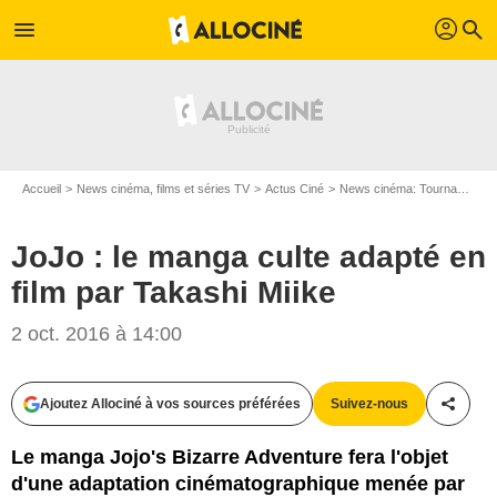
profil
menu
search
Accueil
News cinéma, films et séries TV
Actus Ciné
News cinéma: Tournages
JoJo : le manga culte adapté en
film par Takashi Miike
2 oct. 2016 à 14:00
Viz
Ajoutez Allociné à vos sources préférées
Suivez-nous
Partag
Le manga Jojo's Bizarre Adventure fera l'objet
d'une adaptation cinématographique menée par