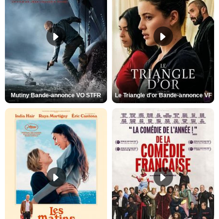
Mutiny Bande-annonce VO STFR
Le Triangle d'or Bande-annonce VF