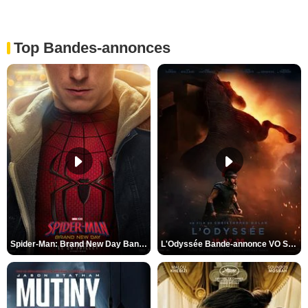
Top Bandes-annonces
Spider-Man: Brand New Day Bande-annonce VO STFR
L'Odyssée Bande-annonce VO STFR