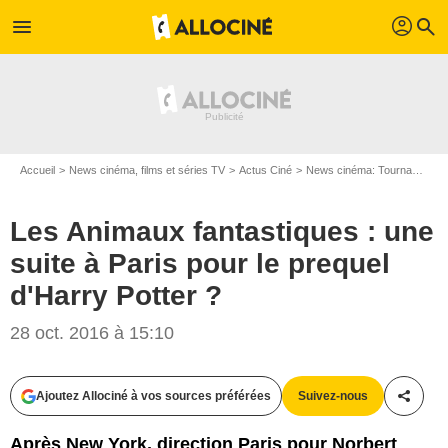
profil
menu
search
Accueil
News cinéma, films et séries TV
Actus Ciné
News cinéma: Tournages
Les Animaux fantastiques : une
suite à Paris pour le prequel
d'Harry Potter ?
28 oct. 2016 à 15:10
Ajoutez Allociné à vos sources préférées
Suivez-nous
Partag
Après New York, direction Paris pour Norbert