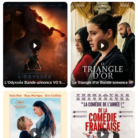
L'Odyssée Bande-annonce VO STFR
Le Triangle d'or Bande-annonce VF