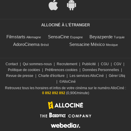
ALLOCINÉ À L'ÉTRANGER
Filmstarts
SensaCine
Beyazperde
Allemagne
Espagne
Turquie
AdoroCinema
Sensacine México
Brésil
Mexique
Contact
|
Qui sommes-nous
|
Recrutement
|
Publicité
|
CGU
|
CGV
|
Politique de cookies
|
Préférences cookies
|
Données Personnelles
|
Revue de presse
|
Charte d'écriture
|
Les services AlloCiné
|
Gérer Utiq
|
©AlloCiné
Retrouvez tous les horaires et infos de votre cinéma sur le numéro AlloCiné :
0 892 892 892
(0,90€/minute)