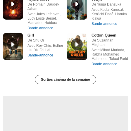
De Romain Daudet-
De Yuiga Danzuka
Jahan
Avec Kodai Kurosaki,
Avec Jules Lefebvre,
Ken'ichi Endô, Haruka
Lucy Loste Berset,
Igawa
Mamadou Haïdara
Bande-annonce
Bande-annonce
Girl
Cotton Queen
De Shu Qi
De Suzannah
Mirghani
Avec Roy Chiu, Esther
Liu, Yu-Fei Lai
Avec Mihad Murtada,
Rabha Mohamed
Bande-annonce
Mahmoud, Talaat Farid
Bande-annonce
Sorties cinéma de la semaine