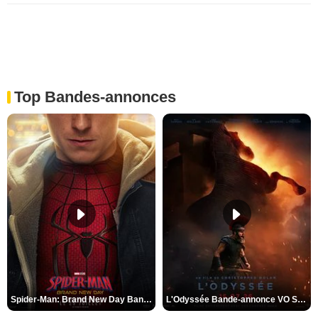
Top Bandes-annonces
Spider-Man: Brand New Day Bande-annonce VO STFR
L'Odyssée Bande-annonce VO STFR