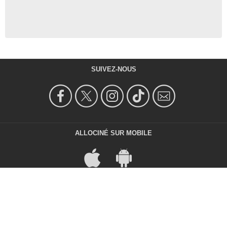
SUIVEZ-NOUS
ALLOCINÉ SUR MOBILE
ALLOCINÉ À L'ÉTRANGER
Filmstarts
SensaCine
Beyazperde
Allemagne
Espagne
Turquie
AdoroCinema
Sensacine México
Brésil
Mexique