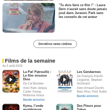
"Tu dois faire ce film !" : Laura
Dern n'aurait sans doute jamais
joué dans Jurassic Park sans
les conseils de cet acteur
Dernières news cinéma
Films de la semaine
du 5 août 2026
La Pat' Patrouille :
Les Gendarmes
Le film mission
De François Prévôt-
Dino
Leygonie, Stephan
De Cal Brunker
Archinard
Avec Rain Janjua,
Avec Arnaud Ducret,
Carter Young,
Marc Riso, Fred Testot
Mckenna Grace
Bande-annonce
Bande-annonce
Kyma, l’onde
Des Fleurs pour
mystérieuse
Tokyo