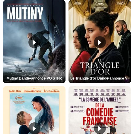
Mutiny Bande-annonce VO STFR
Le Triangle d'or Bande-annonce VF