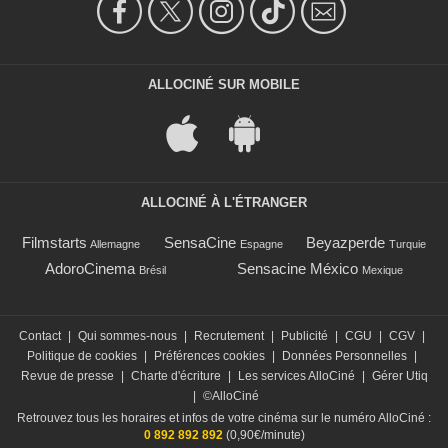
ALLOCINÉ SUR MOBILE
ALLOCINÉ À L'ÉTRANGER
Filmstarts
SensaCine
Beyazperde
Allemagne
Espagne
Turquie
AdoroCinema
Sensacine México
Brésil
Mexique
Contact
|
Qui sommes-nous
|
Recrutement
|
Publicité
|
CGU
|
CGV
|
Politique de cookies
|
Préférences cookies
|
Données Personnelles
|
Revue de presse
|
Charte d'écriture
|
Les services AlloCiné
|
Gérer Utiq
|
©AlloCiné
Retrouvez tous les horaires et infos de votre cinéma sur le numéro AlloCiné :
0 892 892 892
(0,90€/minute)