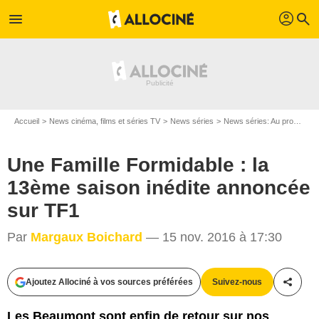
profil
menu
search
Accueil
News cinéma, films et séries TV
News séries
News séries: Au programme
Une Famille Formidable : la
13ème saison inédite annoncée
sur TF1
Par
Margaux Boichard
— 15 nov. 2016 à 17:30
Ajoutez Allociné à vos sources préférées
Suivez-nous
Partag
Les Beaumont sont enfin de retour sur nos