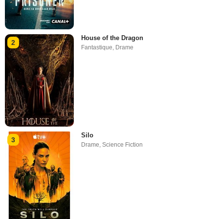
House of the Dragon
2
Fantastique
,
Drame
Silo
3
Drame
,
Science Fiction