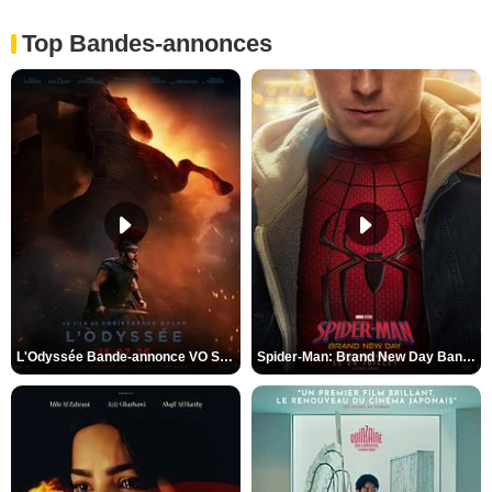
Top Bandes-annonces
L'Odyssée Bande-annonce VO STFR
Spider-Man: Brand New Day Bande-annonce VO STFR