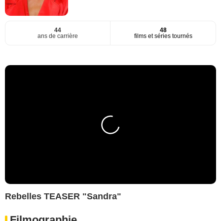
44
48
ans de carrière
films et séries tournés
Rebelles TEASER "Sandra"
Filmographie