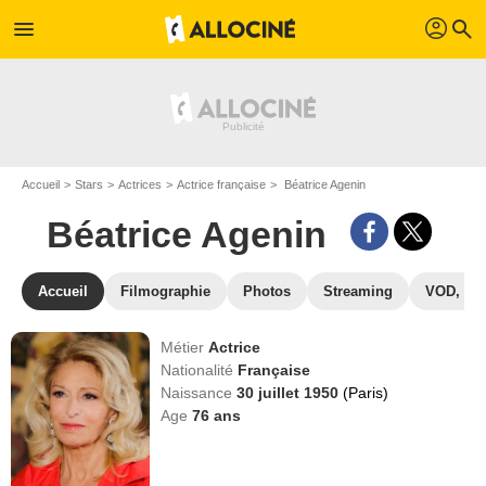
profil
menu
search
Accueil
Stars
Actrices
Actrice française
Béatrice Agenin
Béatrice Agenin
Accueil
Filmographie
Photos
Streaming
VOD, DV
Métier
Actrice
Nationalité
Française
Naissance
30 juillet 1950
(Paris)
Age
76
ans