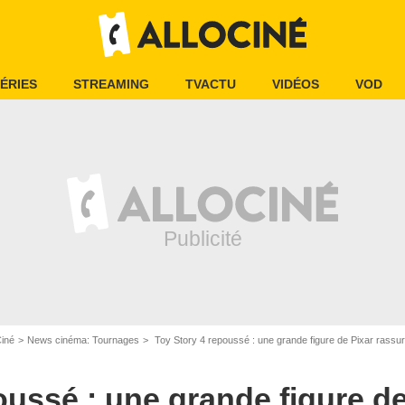
ÉRIES
STREAMING
TVACTU
VIDÉOS
VOD
Ciné
News cinéma: Tournages
Toy Story 4 repoussé : une grande figure de Pixar rassur
oussé : une grande figure de