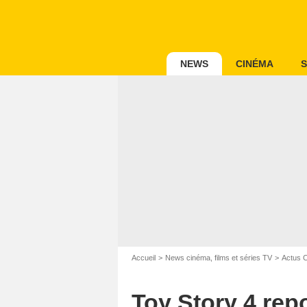
NEWS
CINÉMA
S
Accueil
News cinéma, films et séries TV
Actus 
Toy Story 4 rep