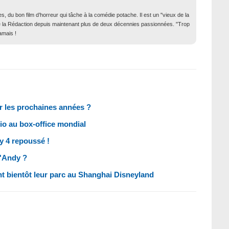
, du bon film d’horreur qui tâche à la comédie potache. Il est un "vieux de la
in de la Rédaction depuis maintenant plus de deux décennies passionnées. "Trop
amais !
ur les prochaines années ?
io au box-office mondial
y 4 repoussé !
d'Andy ?
t bientôt leur parc au Shanghai Disneyland