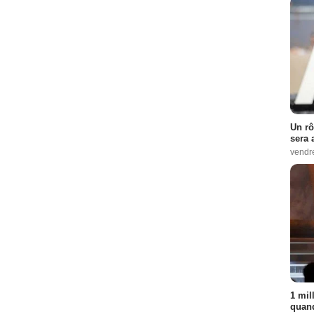
Un rô
sera 
vendr
1 mil
quand