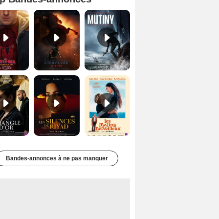
Spider-Man: Brand New Day Bande-annonce VO STFR
L'Odyssée Bande-annonce VO STFR
Mutiny Bande-annonce VO STFR
Le Triangle d'or Bande-annonce VF
Les Silences de Riyad Bande-annonce VO STFR
Les Matins merveilleux Bande-annonce VF
Bandes-annonces à ne pas manquer