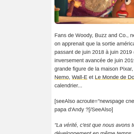
Fans de Woody, Buzz and Co., ne 
on apprenait que la sortie améri
passant de juin 2018 à juin 2019 
inversement avancée de juin 2019
grande figure de la maison Pixar
Nemo
,
Wall-E
et
Le Monde de Do
calendrier...
[seeAlso acroute="newspage cnew
papa d'Andy ?[/SeeAlso]
"La vérité, c'est que nous avons t
développement en même temps. O