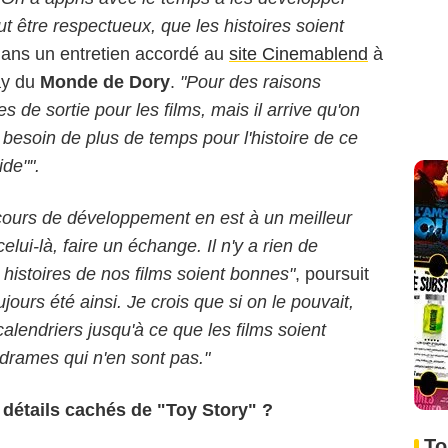
 être respectueux, que les histoires soient
dans un entretien accordé au
site Cinemablend
à
ay du
Monde de Dory
.
"Pour des raisons
s de sortie pour les films, mais il arrive qu'on
 besoin de plus de temps pour l'histoire de ce
ide"".
 cours de développement en est à un meilleur
lui-là, faire un échange. Il n'y a rien de
 histoires de nos films soient bonnes"
, poursuit
jours été ainsi. Je crois que si on le pouvait,
lendriers jusqu'à ce que les films soient
 drames qui n'en sont pas."
 détails cachés de "Toy Story" ?
To