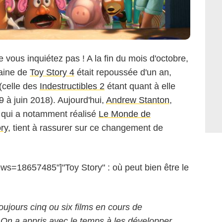
vous inquiétez pas ! A la fin du mois d'octobre,
caine de
Toy Story 4
était repoussée d'un an,
(celle des
Indestructibles 2
étant quant à elle
 à juin 2018). Aujourd'hui,
Andrew Stanton
,
, qui a notamment réalisé
Le Monde de
ry
, tient à rassurer sur ce changement de
s=18657485"]"Toy Story" : où peut bien être le
oujours cinq ou six films en cours de
n a appris avec le temps à les développer