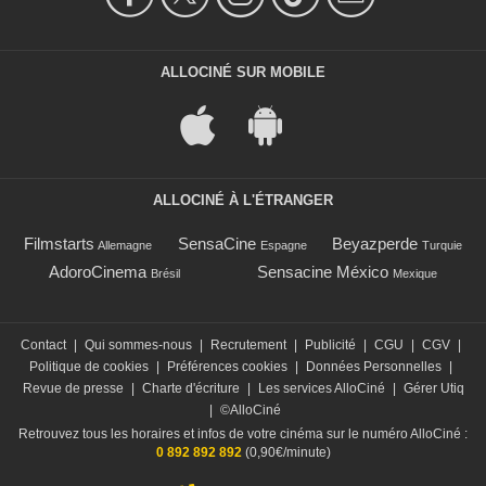
ALLOCINÉ SUR MOBILE
ALLOCINÉ À L'ÉTRANGER
Filmstarts
SensaCine
Beyazperde
Allemagne
Espagne
Turquie
AdoroCinema
Sensacine México
Brésil
Mexique
Contact
|
Qui sommes-nous
|
Recrutement
|
Publicité
|
CGU
|
CGV
|
Politique de cookies
|
Préférences cookies
|
Données Personnelles
|
Revue de presse
|
Charte d'écriture
|
Les services AlloCiné
|
Gérer Utiq
|
©AlloCiné
Retrouvez tous les horaires et infos de votre cinéma sur le numéro AlloCiné :
0 892 892 892
(0,90€/minute)