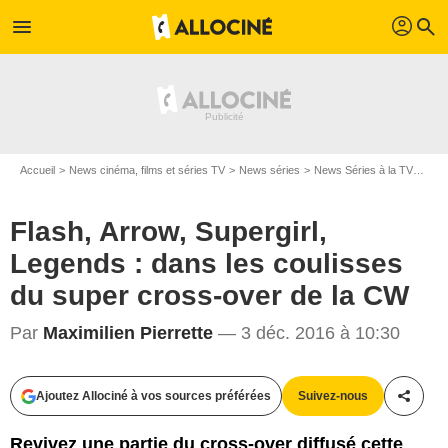
profil
menu
search
Accueil
News cinéma, films et séries TV
News séries
News Séries à la TV
Flas
Flash, Arrow, Supergirl,
Legends : dans les coulisses
du super cross-over de la CW
Par
Maximilien Pierrette
— 3 déc. 2016 à 10:30
Ajoutez Allociné à vos sources préférées
Suivez-nous
Partag
Revivez une partie du cross-over diffusé cette