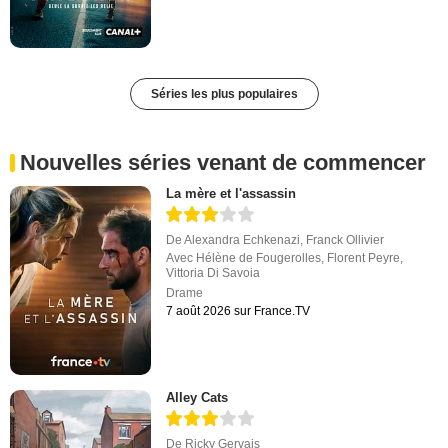
Séries les plus populaires
Nouvelles séries venant de commencer
La mère et l'assassin
De
Alexandra Echkenazi
,
Franck Ollivier
Avec
Hélène de Fougerolles
,
Florent Peyre
,
Vittoria Di Savoia
Drame
7 août 2026 sur France.TV
Alley Cats
De
Ricky Gervais