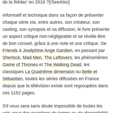
de la Rédac' en 2016 ?[/SeeAlso]
Informatif et technique dans sa façon de présenter
chaque série
via
, entre autres, son créateur, son
casting, son synopsis et sa diffusion, le livre présente
un aspect critique non-négligeable et se révèle être
de bon conseil, grâce à une note et une critique. De
Friends
à
Joséphine Ange Gardien
, en passant par
Sherlock
,
Mad Men
,
The Leftovers
, les phénomènes
Game of Thrones
et
The Walking Dead
, les
classiques
La Quatrième dimension
ou
Belle et
Sébastien
, toutes les séries diffusées en France
depuis que la télévision existe sont regroupées dans
ces 1152 pages.
S'il vous sera sans doute impossible de toutes les
voir, pour des questions de temps ou de disponibilité,