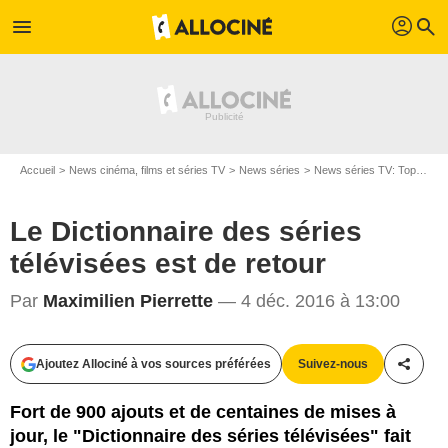
profil
menu
search
Accueil
News cinéma, films et séries TV
News séries
News séries TV: Top et Flop
Le Dictionnaire des séries
télévisées est de retour
Par
Maximilien Pierrette
— 4 déc. 2016 à 13:00
Ajoutez Allociné à vos sources préférées
Suivez-nous
Partag
Fort de 900 ajouts et de centaines de mises à
jour, le "Dictionnaire des séries télévisées" fait