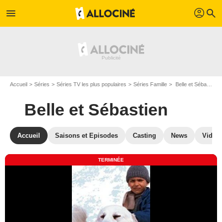
profil
menu
search
Accueil
Séries
Séries TV les plus populaires
Séries Famille
Belle et Sébastien
Belle et Sébastien
Accueil
Saisons et Episodes
Casting
News
Vidéo
TERMINÉE