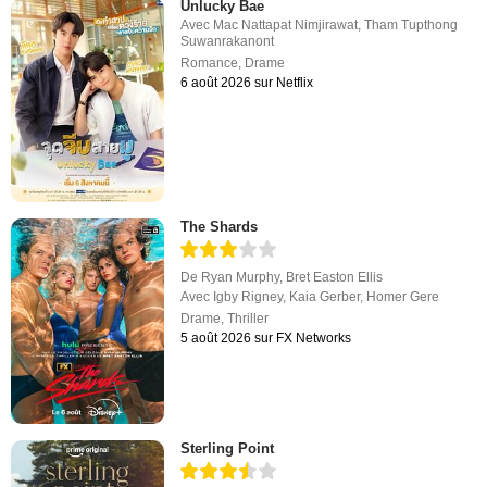
Unlucky Bae
Avec
Mac Nattapat Nimjirawat
,
Tham Tupthong
Suwanrakanont
Romance
,
Drame
6 août 2026 sur Netflix
The Shards
De
Ryan Murphy
,
Bret Easton Ellis
Avec
Igby Rigney
,
Kaia Gerber
,
Homer Gere
Drame
,
Thriller
5 août 2026 sur FX Networks
Sterling Point