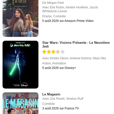
De
Megan Park
Avec
Ella Rubin
,
Amélie Hoeferle
,
Jacob
Whiteduck-Lavoie
Drame
,
Comédie
5 août 2026 sur Amazon Prime Video
Star Wars: Visions Présente - Le Neuvième
Jedi
Avec
Kimiko Glenn
,
Andrew Kishino
,
Masi Oka
Action
,
Animation
5 août 2026 sur Disney+
Le Magasin
Avec
Zoé Pinelli
,
Siméon Ruff
Comédie
3 août 2026 sur France.TV