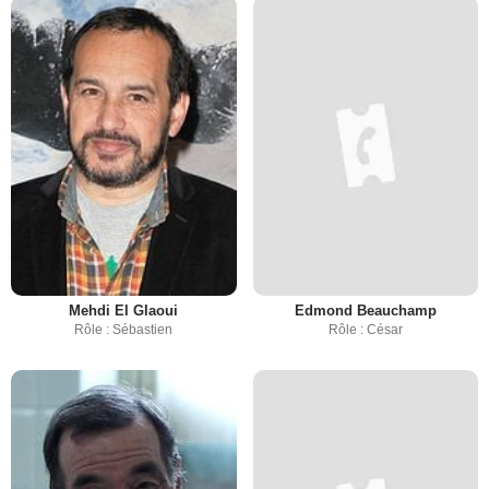
Mehdi El Glaoui
Edmond Beauchamp
Rôle : Sébastien
Rôle : César