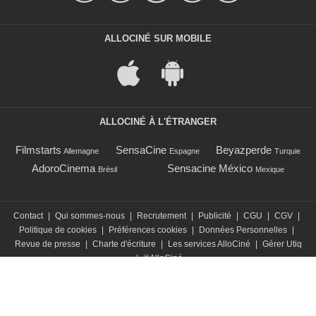
ALLOCINÉ SUR MOBILE
ALLOCINÉ À L'ÉTRANGER
Filmstarts
SensaCine
Beyazperde
Allemagne
Espagne
Turquie
AdoroCinema
Sensacine México
Brésil
Mexique
Contact
|
Qui sommes-nous
|
Recrutement
|
Publicité
|
CGU
|
CGV
|
Politique de cookies
|
Préférences cookies
|
Données Personnelles
|
Revue de presse
|
Charte d'écriture
|
Les services AlloCiné
|
Gérer Utiq
|
©AlloCiné
Retrouvez tous les horaires et infos de votre cinéma sur le numéro AlloCiné :
0 892 892 892
(0,90€/minute)