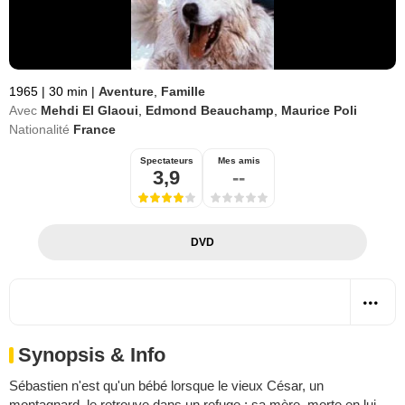
1965
|
30 min
|
Aventure
,
Famille
Avec
Mehdi El Glaoui
,
Edmond Beauchamp
,
Maurice Poli
Nationalité
France
Spectateurs
Mes amis
3,9
--
DVD
Synopsis & Info
Sébastien n'est qu'un bébé lorsque le vieux César, un
montagnard, le retrouve dans un refuge : sa mère, morte en lui