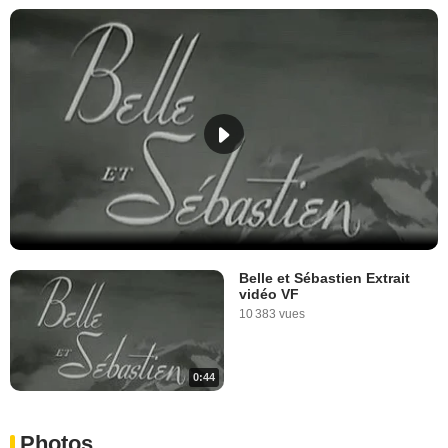
Belle et Sébastien Extrait
vidéo VF
10 383 vues
0:44
Photos