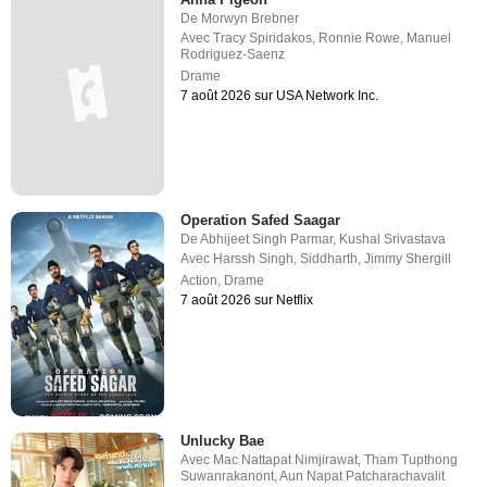
De
Morwyn Brebner
Avec
Tracy Spiridakos
,
Ronnie Rowe
,
Manuel
Rodriguez-Saenz
Drame
7 août 2026 sur USA Network Inc.
Operation Safed Saagar
De
Abhijeet Singh Parmar
,
Kushal Srivastava
Avec
Harssh Singh
,
Siddharth
,
Jimmy Shergill
Action
,
Drame
7 août 2026 sur Netflix
Unlucky Bae
Avec
Mac Nattapat Nimjirawat
,
Tham Tupthong
Suwanrakanont
,
Aun Napat Patcharachavalit