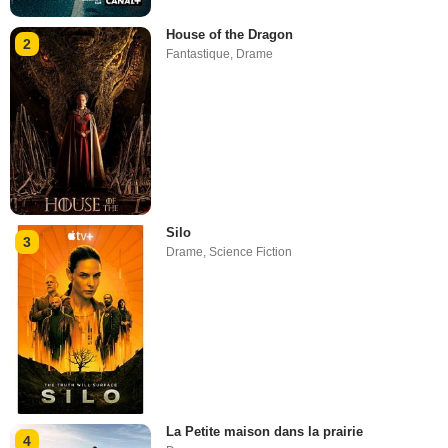
House of the Dragon
2
Fantastique
,
Drame
Silo
3
Drame
,
Science Fiction
La Petite maison dans la prairie
4