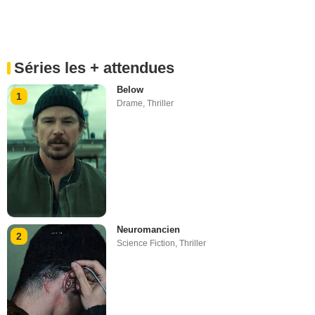
Séries les + attendues
Below
1
Drame
,
Thriller
Neuromancien
2
Science Fiction
,
Thriller