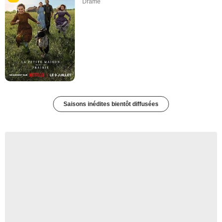
Drame
Saisons inédites bientôt diffusées