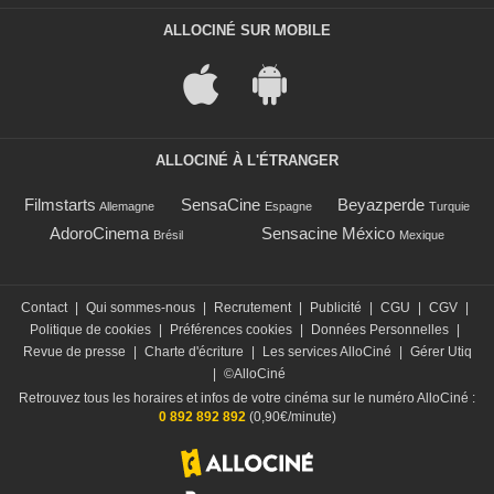
ALLOCINÉ SUR MOBILE
ALLOCINÉ À L'ÉTRANGER
Filmstarts
SensaCine
Beyazperde
Allemagne
Espagne
Turquie
AdoroCinema
Sensacine México
Brésil
Mexique
Contact
|
Qui sommes-nous
|
Recrutement
|
Publicité
|
CGU
|
CGV
|
Politique de cookies
|
Préférences cookies
|
Données Personnelles
|
Revue de presse
|
Charte d'écriture
|
Les services AlloCiné
|
Gérer Utiq
|
©AlloCiné
Retrouvez tous les horaires et infos de votre cinéma sur le numéro AlloCiné :
0 892 892 892
(0,90€/minute)