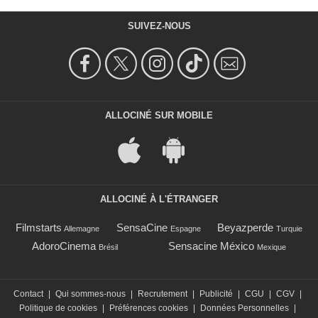
SUIVEZ-NOUS
ALLOCINÉ SUR MOBILE
ALLOCINÉ À L'ÉTRANGER
Filmstarts
SensaCine
Beyazperde
Allemagne
Espagne
Turquie
AdoroCinema
Sensacine México
Brésil
Mexique
Contact
|
Qui sommes-nous
|
Recrutement
|
Publicité
|
CGU
|
CGV
|
Politique de cookies
|
Préférences cookies
|
Données Personnelles
|