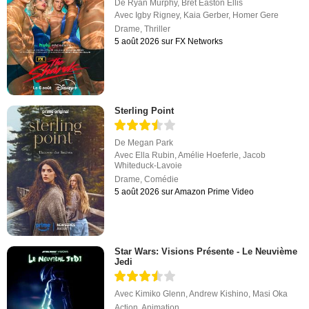
De
Ryan Murphy
,
Bret Easton Ellis
Avec
Igby Rigney
,
Kaia Gerber
,
Homer Gere
Drame
,
Thriller
5 août 2026 sur FX Networks
Sterling Point
De
Megan Park
Avec
Ella Rubin
,
Amélie Hoeferle
,
Jacob
Whiteduck-Lavoie
Drame
,
Comédie
5 août 2026 sur Amazon Prime Video
Star Wars: Visions Présente - Le Neuvième
Jedi
Avec
Kimiko Glenn
,
Andrew Kishino
,
Masi Oka
Action
,
Animation