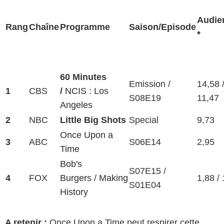
Audie
Rang
Chaîne
Programme
Saison/Episode
*
60 Minutes
Emission /
14,58 
1
CBS
/
NCIS : Los
S08E19
11,47
Angeles
2
NBC
Little Big Shots
Special
9,73
Once Upon a
3
ABC
S06E14
2,95
Time
Bob's
S07E15
/
4
FOX
Burgers
/
Making
1,88 /
S01E04
History
A retenir :
Once Upon a Time peut respirer cette