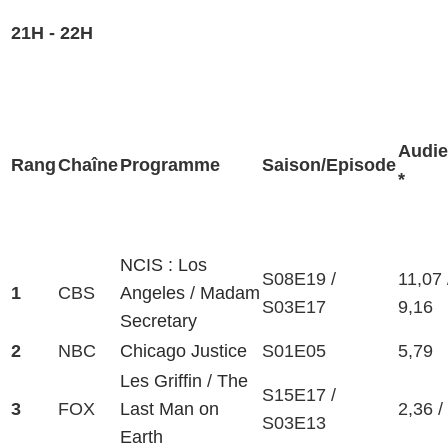
21H - 22H
Audi
Rang
Chaîne
Programme
Saison/Episode
*
NCIS : Los
S08E19 /
11,07 
1
CBS
Angeles
/
Madam
S03E17
9,16
Secretary
2
NBC
Chicago Justice
S01E05
5,79
Les Griffin
/
The
S15E17 /
3
FOX
Last Man on
2,36 /
S03E13
Earth