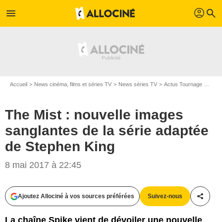
profil
menu
search
Accueil
News cinéma, films et séries TV
News séries TV
Actus Tournage Séries TV
The Mist : nouvelle images
sanglantes de la série adaptée
de Stephen King
8 mai 2017 à 22:45
Ajoutez Allociné à vos sources préférées
Suivez-nous
Partag
La chaîne Spike vient de dévoiler une nouvelle