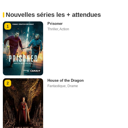
Nouvelles séries les + attendues
Prisoner
1
Thriller
,
Action
House of the Dragon
2
Fantastique
,
Drame