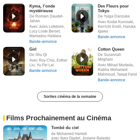
Kyma, l’onde
Des Fleurs pour
mystérieuse
Tokyo
De Romain Daudet-
De Yuiga Danzuka
Jahan
Avec Kodai Kurosaki,
Avec Jules Lefebvre,
Ken'ichi Endô, Haruka
Lucy Loste Berset,
Igawa
Mamadou Haïdara
Bande-annonce
Bande-annonce
Girl
Cotton Queen
De Shu Qi
De Suzannah
Mirghani
Avec Roy Chiu, Esther
Liu, Yu-Fei Lai
Avec Mihad Murtada,
Rabha Mohamed
Bande-annonce
Mahmoud, Talaat Farid
Bande-annonce
Sorties cinéma de la semaine
Films Prochainement au Cinéma
Tombé du ciel
de Mohamed Hamidi
avec Ilyes Djadel, Josiane Balasko