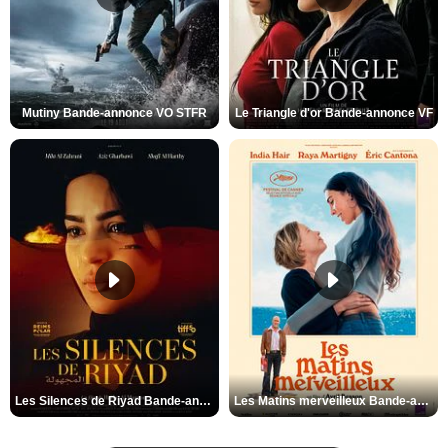
Mutiny Bande-annonce VO STFR
Le Triangle d'or Bande-annonce VF
Les Silences de Riyad Bande-annonce VO STFR
Les Matins merveilleux Bande-annonce VF