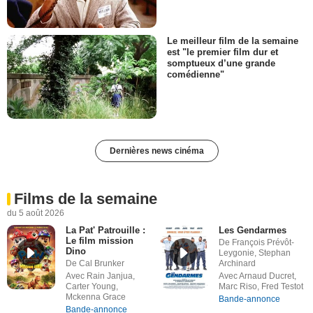
Le meilleur film de la semaine
est "le premier film dur et
somptueux d’une grande
comédienne"
Dernières news cinéma
Films de la semaine
du 5 août 2026
La Pat' Patrouille :
Les Gendarmes
Le film mission
De François Prévôt-
Dino
Leygonie, Stephan
De Cal Brunker
Archinard
Avec Rain Janjua,
Avec Arnaud Ducret,
Carter Young,
Marc Riso, Fred Testot
Mckenna Grace
Bande-annonce
Bande-annonce