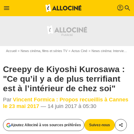
profil
menu
search
Accueil
News cinéma, films et séries TV
Actus Ciné
News cinéma: Interviews
C
Creepy de Kiyoshi Kurosawa :
"Ce qu’il y a de plus terrifiant
est à l’intérieur de chez soi"
Par
Vincent Formica : Propos recueillis à Cannes
le 23 mai 2017
— 14 juin 2017 à 05:30
Ajoutez Allociné à vos sources préférées
Suivez-nous
Partag