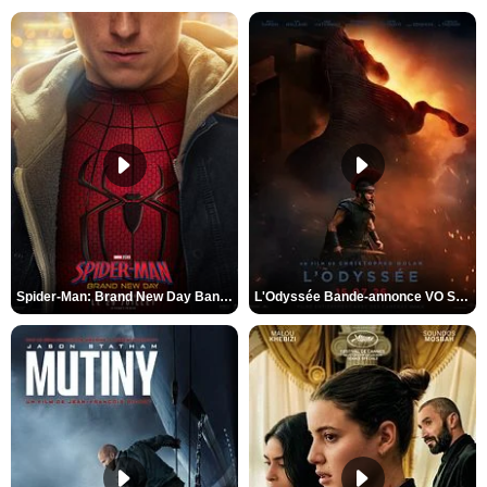
Spider-Man: Brand New Day Bande-annonce VO STFR
L'Odyssée Bande-annonce VO STFR