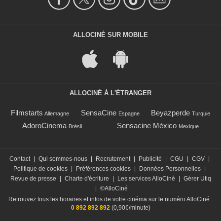
ALLOCINÉ SUR MOBILE
ALLOCINÉ À L'ÉTRANGER
Filmstarts
SensaCine
Beyazperde
Allemagne
Espagne
Turquie
AdoroCinema
Sensacine México
Brésil
Mexique
Contact
|
Qui sommes-nous
|
Recrutement
|
Publicité
|
CGU
|
CGV
|
Politique de cookies
|
Préférences cookies
|
Données Personnelles
|
Revue de presse
|
Charte d'écriture
|
Les services AlloCiné
|
Gérer Utiq
|
©AlloCiné
Retrouvez tous les horaires et infos de votre cinéma sur le numéro AlloCiné :
0 892 892 892
(0,90€/minute)