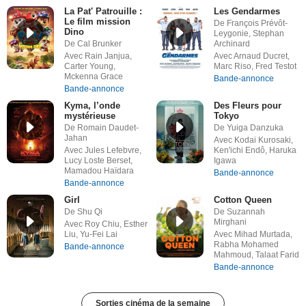
La Pat' Patrouille :
Les Gendarmes
Le film mission
De François Prévôt-
Dino
Leygonie, Stephan
De Cal Brunker
Archinard
Avec Rain Janjua,
Avec Arnaud Ducret,
Carter Young,
Marc Riso, Fred Testot
Mckenna Grace
Bande-annonce
Bande-annonce
Kyma, l’onde
Des Fleurs pour
mystérieuse
Tokyo
De Romain Daudet-
De Yuiga Danzuka
Jahan
Avec Kodai Kurosaki,
Avec Jules Lefebvre,
Ken'ichi Endô, Haruka
Lucy Loste Berset,
Igawa
Mamadou Haïdara
Bande-annonce
Bande-annonce
Girl
Cotton Queen
De Shu Qi
De Suzannah
Mirghani
Avec Roy Chiu, Esther
Liu, Yu-Fei Lai
Avec Mihad Murtada,
Rabha Mohamed
Bande-annonce
Mahmoud, Talaat Farid
Bande-annonce
Sorties cinéma de la semaine