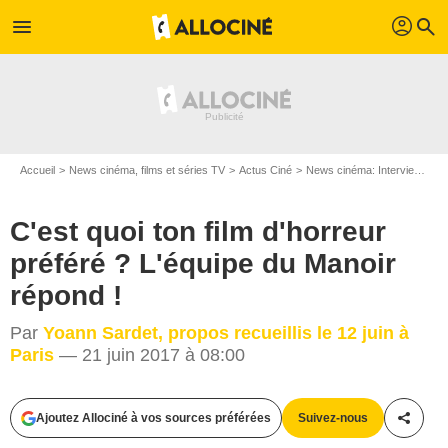
profil
menu
search
Accueil
News cinéma, films et séries TV
Actus Ciné
News cinéma: Interviews
C
C'est quoi ton film d'horreur
préféré ? L'équipe du Manoir
répond !
Par
Yoann Sardet, propos recueillis le 12 juin à
Paris
— 21 juin 2017 à 08:00
Ajoutez Allociné à vos sources préférées
Suivez-nous
Partag