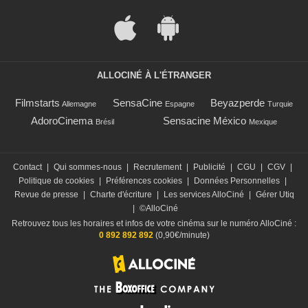
ALLOCINÉ À L'ÉTRANGER
Filmstarts
SensaCine
Beyazperde
Allemagne
Espagne
Turquie
AdoroCinema
Sensacine México
Brésil
Mexique
Contact
|
Qui sommes-nous
|
Recrutement
|
Publicité
|
CGU
|
CGV
|
Politique de cookies
|
Préférences cookies
|
Données Personnelles
|
Revue de presse
|
Charte d'écriture
|
Les services AlloCiné
|
Gérer Utiq
|
©AlloCiné
Retrouvez tous les horaires et infos de votre cinéma sur le numéro AlloCiné :
0 892 892 892
(0,90€/minute)