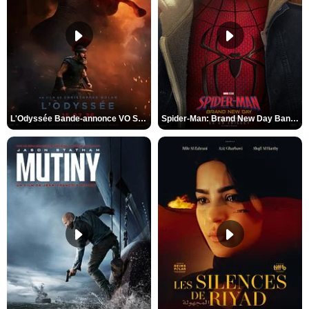
L'Odyssée Bande-annonce VO STFR
Spider-Man: Brand New Day Bande-annonce VO STFR