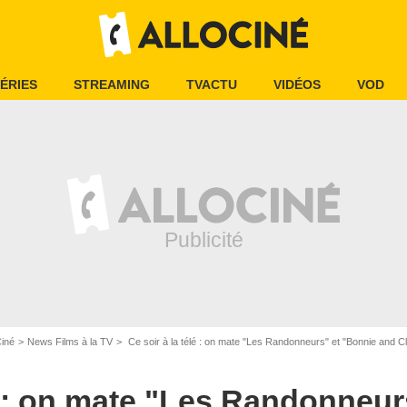
ÉRIES
STREAMING
TVACTU
VIDÉOS
VOD
Ciné
News Films à la TV
Ce soir à la télé : on mate "Les Randonneurs" et "Bonnie and C
lé : on mate "Les Randonneur