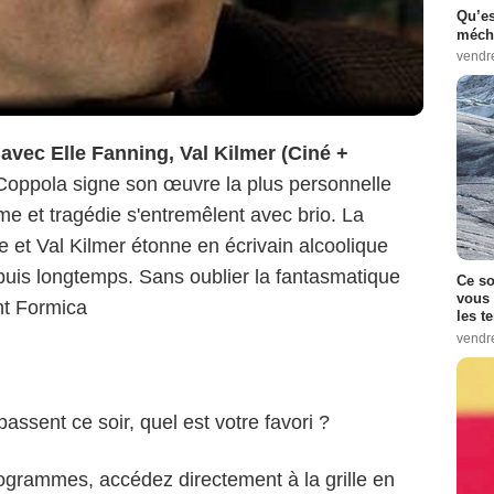
Qu’es
méch
vendr
vec Elle Fanning, Val Kilmer (Ciné +
Coppola signe son œuvre la plus personnelle
sme et tragédie s'entremêlent avec brio. La
 et Val Kilmer étonne en écrivain alcoolique
epuis longtemps. Sans oublier la fantasmatique
Ce so
vous 
nt Formica
les t
vendr
passent ce soir, quel est votre favori ?
ogrammes, accédez directement à la grille en