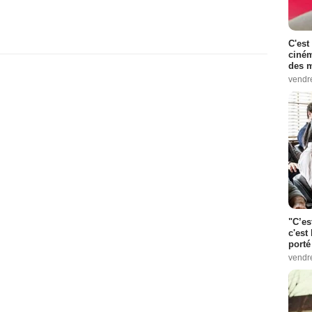
C'est
ciném
des m
vendr
"C’es
c'est 
porté
vendr