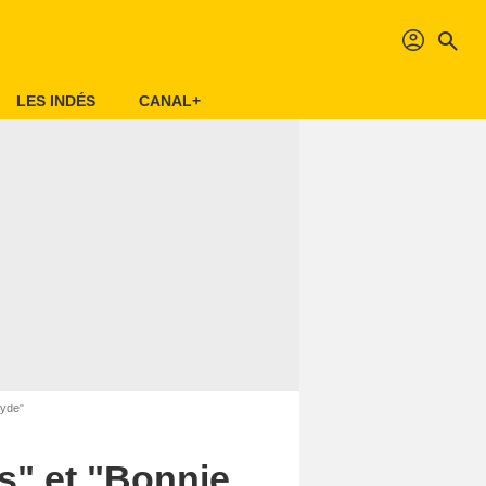
profil
search
LES INDÉS
CANAL+
lyde"
s" et "Bonnie