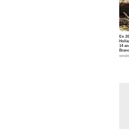
En 20
Holla
14 an
Bran
vendr