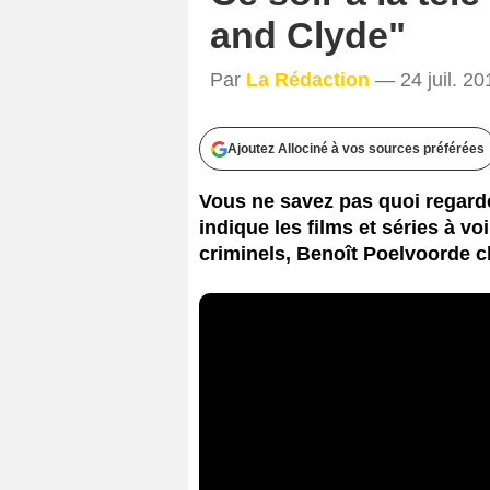
and Clyde"
Par
La Rédaction
— 24 juil. 20
Ajoutez Allociné à vos sources préférées
Vous ne savez pas quoi regarde
indique les films et séries à v
criminels, Benoît Poelvoorde c