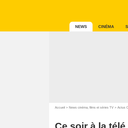
NEWS
CINÉMA
S
Accueil
News cinéma, films et séries TV
Actus 
Ce soir à la té