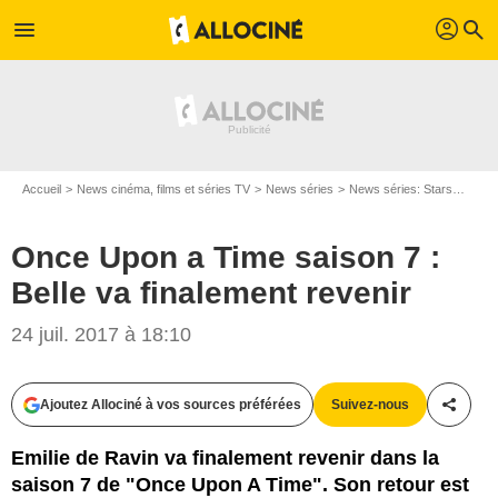
profil
menu
search
Accueil
News cinéma, films et séries TV
News séries
News séries: Stars
Once 
Once Upon a Time saison 7 :
Belle va finalement revenir
24 juil. 2017 à 18:10
Ajoutez Allociné à vos sources préférées
Suivez-nous
Partag
Emilie de Ravin va finalement revenir dans la
saison 7 de "Once Upon A Time". Son retour est