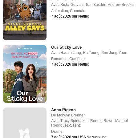
Avec
Ricky Gervais
,
Tom Basden
,
Andrew Brooke
Animation
,
Comédie
7 août 2026 sur Netflix
Our Sticky Love
Avec
Hae-in Jung
,
Ha Young
,
Seo Jung-Yeon
Romance
,
Comédie
7 août 2026 sur Netflix
Anna Pigeon
De
Morwyn Brebner
Avec
Tracy Spiridakos
,
Ronnie Rowe
,
Manuel
Rodriguez-Saenz
Drame
7 août 2026 sur USA Network Inc.