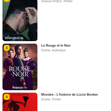
Science Fiction
,
Thriller
Le Rouge et le Noir
3
Drame
,
Historique
Monstre : L'histoire de Lizzie Borden
4
Drame
,
Thriller