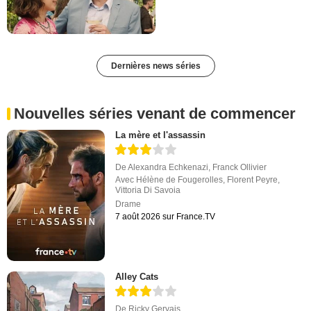
Dernières news séries
Nouvelles séries venant de commencer
La mère et l'assassin
De
Alexandra Echkenazi
,
Franck Ollivier
Avec
Hélène de Fougerolles
,
Florent Peyre
,
Vittoria Di Savoia
Drame
7 août 2026 sur France.TV
Alley Cats
De
Ricky Gervais