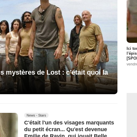
Ici t
l'épi
[SPO
vendr
s mystères de Lost : c’était quoi la
News - Stars
C'était l'un des visages marquants
du petit écran... Qu'est devenue
Emilie de Ravin, qui jouait Belle