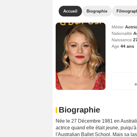
Accueil
Biographie
Filmograp
Métier
Actri
Nationalité
A
Naissance
2
Age
44
ans
a
Biographie
Née le 27 Décembre 1981 en Australie
actrice quand elle était jeune, puiqu'
l'Australian Ballet School. Mais sa la