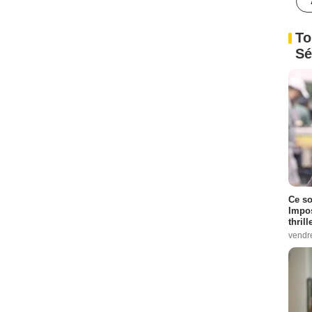
To
Sé
Ce so
Impos
thrill
vendr