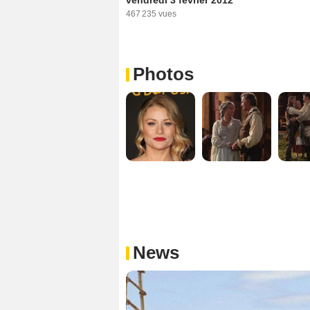
467 235 vues
Photos
News