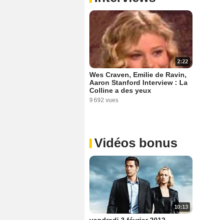
2:22
Wes Craven, Emilie de Ravin,
Aaron Stanford Interview : La
Colline a des yeux
9 692 vues
Vidéos bonus
10:13
vendredi 3 février 2012