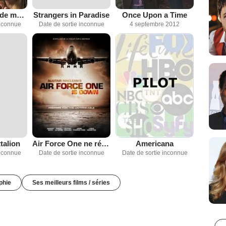
La vie secrète de mon mari
Strangers in Paradise
Once Upon a Time
inconnue
Date de sortie inconnue
4 septembre 2012
talion
Air Force One ne répond plus
Americana
inconnue
Date de sortie inconnue
Date de sortie inconnue
phie
Ses meilleurs films / séries