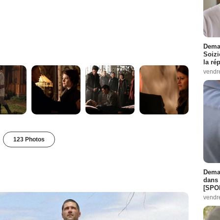
Demai
Soizi
la ré
vendr
123 Photos
Demai
dans 
[SPO
vendr