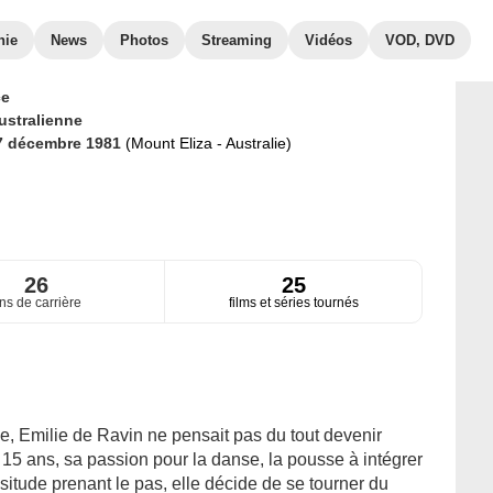
hie
News
Photos
Streaming
Vidéos
VOD, DVD
ce
ustralienne
7 décembre 1981
(Mount Eliza - Australie)
26
25
ns de carrière
films et séries tournés
, Emilie de Ravin ne pensait pas du tout devenir
à 15 ans, sa passion pour la danse, la pousse à intégrer
ssitude prenant le pas, elle décide de se tourner du