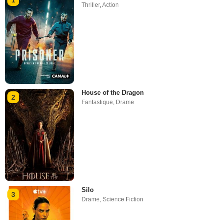
Thriller
,
Action
House of the Dragon
2
Fantastique
,
Drame
Silo
3
Drame
,
Science Fiction