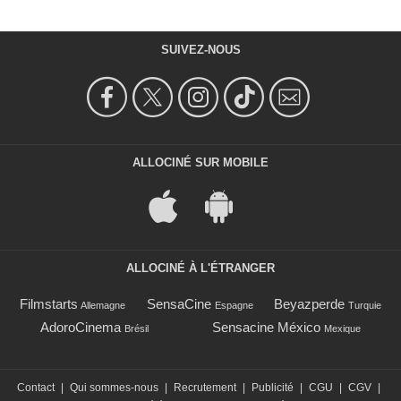
SUIVEZ-NOUS
ALLOCINÉ SUR MOBILE
ALLOCINÉ À L'ÉTRANGER
Filmstarts
SensaCine
Beyazperde
Allemagne
Espagne
Turquie
AdoroCinema
Sensacine México
Brésil
Mexique
Contact
|
Qui sommes-nous
|
Recrutement
|
Publicité
|
CGU
|
CGV
|