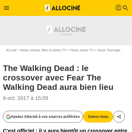
profil
menu
search
Accueil
News cinéma, films et séries TV
News séries TV
Actus Tournage Séries TV
The Walking Dead : le
crossover avec Fear The
Walking Dead aura bien lieu
9 oct. 2017 à 15:05
Gene Page/AMC
Ajoutez Allociné à vos sources préférées
Suivez-nous
Partag
C'est officiel : il y aura bientôt un crossover entre