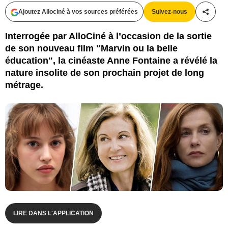
Ajoutez Allociné à vos sources préférées
Suivez-nous
Partag
Jérôme Prébois / Albertine Productions - Ciné-@ - Gaumont - Cinéfrance 1888
- France 2 Cinéma Stars Anne Fontaine / Droits réservés / 2016 SBS
Interrogée par AlloCiné à l’occasion de la sortie
Productions, Twenty Twenty Vision Filmproduktion, France
de son nouveau film "Marvin ou la belle
éducation", la cinéaste Anne Fontaine a révélé la
nature insolite de son prochain projet de long
métrage.
LIRE DANS L'APPLICATION