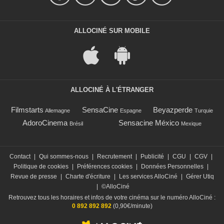
ALLOCINÉ SUR MOBILE
ALLOCINÉ À L'ÉTRANGER
Filmstarts
SensaCine
Beyazperde
Allemagne
Espagne
Turquie
AdoroCinema
Sensacine México
Brésil
Mexique
Contact
|
Qui sommes-nous
|
Recrutement
|
Publicité
|
CGU
|
CGV
|
Politique de cookies
|
Préférences cookies
|
Données Personnelles
|
Revue de presse
|
Charte d'écriture
|
Les services AlloCiné
|
Gérer Utiq
|
©AlloCiné
Retrouvez tous les horaires et infos de votre cinéma sur le numéro AlloCiné :
0 892 892 892
(0,90€/minute)