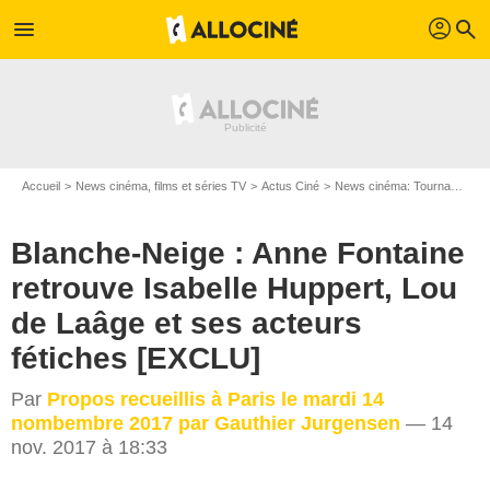
profil
menu
search
Accueil
News cinéma, films et séries TV
Actus Ciné
News cinéma: Tournages
Blanche-Neige : Anne Fontaine
retrouve Isabelle Huppert, Lou
de Laâge et ses acteurs
fétiches [EXCLU]
Par
Propos recueillis à Paris le mardi 14
nombembre 2017 par Gauthier Jurgensen
— 14
nov. 2017 à 18:33