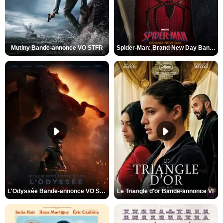
Mutiny Bande-annonce VO STFR
Spider-Man: Brand New Day Bande-annonce VO STFR
L'Odyssée Bande-annonce VO STFR
Le Triangle d'or Bande-annonce VF