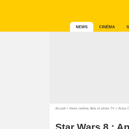
NEWS
CINÉMA
S
Accueil
News cinéma, films et séries TV
Actus 
Star Wars 8 : An