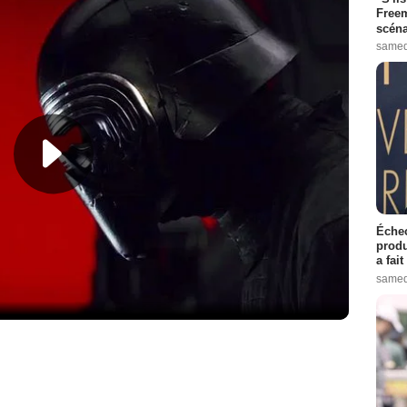
Freem
scéna
samed
Échec
produ
a fai
samed