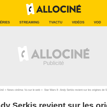
ÉRIES
STREAMING
TVACTU
VIDÉOS
VOD
Ciné
News cinéma: Vu sur le web
Star Wars 8 : Andy Serkis revient sur les origines de 
dy Serkis revient sur les or