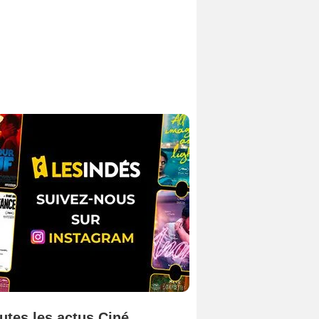
utes les actus Ciné