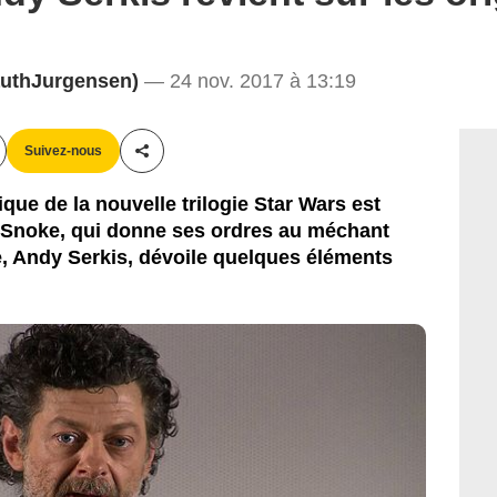
ntieth Century Fox France
uthJurgensen)
— 24 nov. 2017 à 13:19
Suivez-nous
Partager cet article
ue de la nouvelle trilogie Star Wars est
 Snoke, qui donne ses ordres au méchant
ne, Andy Serkis, dévoile quelques éléments