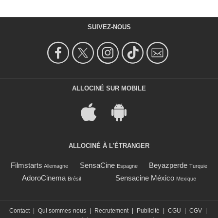
SUIVEZ-NOUS
ALLOCINÉ SUR MOBILE
ALLOCINÉ À L'ÉTRANGER
Filmstarts
SensaCine
Beyazperde
Allemagne
Espagne
Turquie
AdoroCinema
Sensacine México
Brésil
Mexique
Contact
|
Qui sommes-nous
|
Recrutement
|
Publicité
|
CGU
|
CGV
|