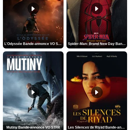
L'Odyssée Bande-annonce VO STFR
Spider-Man: Brand New Day Bande-annonce VO STFR
Mutiny Bande-annonce VO STFR
Les Silences de Riyad Bande-annonce VO STFR