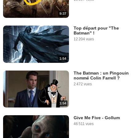
9:37
Top départ pour "The
Batman" !
12 204 vues
1:54
The Batman : un Pingouin
nommé Colin Farrell ?
2 472 vues
1:54
Give Me Five - Gollum
46 511 vues