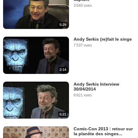
3 040 vues
5:29
Andy Serkis (re)fait le singe
7 537 vues
2:14
Andy Serkis Interview
30/04/2014
8 821 vues
0:21
Comic-Con 2013 : retour sur
la planète des singes...