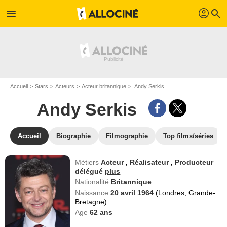
profil
menu
search
Accueil
Stars
Acteurs
Acteur britannique
Andy Serkis
Andy Serkis
Accueil
Biographie
Filmographie
Top films/séries
Métiers
Acteur
,
Réalisateur
,
Producteur
délégué
plus
Nationalité
Britannique
Naissance
20 avril 1964
(Londres, Grande-
Bretagne)
Age
62
ans