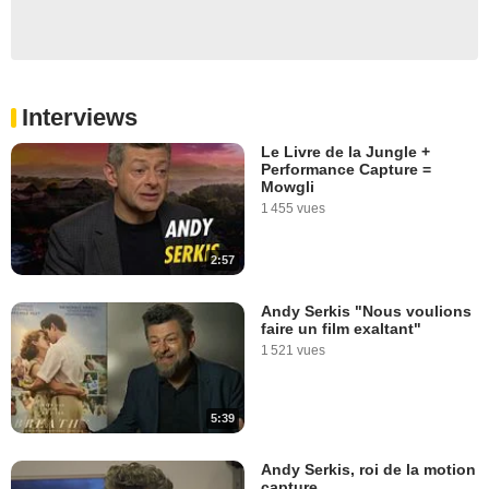
Interviews
Le Livre de la Jungle +
Performance Capture =
Mowgli
1 455 vues
2:57
Andy Serkis "Nous voulions
faire un film exaltant"
1 521 vues
5:39
Andy Serkis, roi de la motion
capture