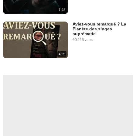
7:22
Aviez-vous remarqué ? La
Planète des singes
suprématie
60 426 vues
4:39