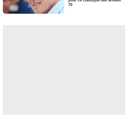
pour ce classique des années
70