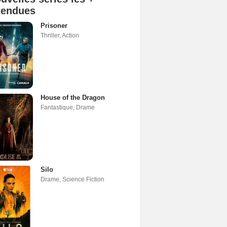
tendues
Prisoner
Thriller
,
Action
House of the Dragon
Fantastique
,
Drame
Silo
Drame
,
Science Fiction