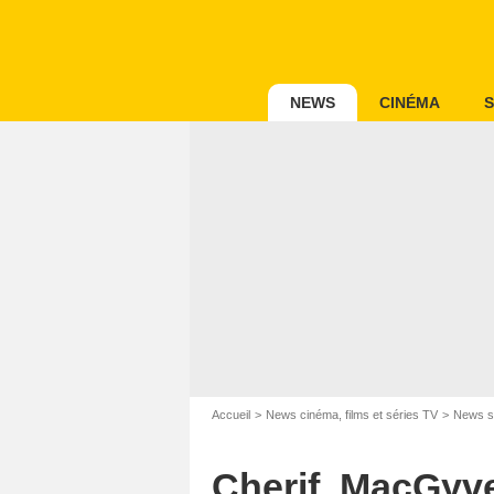
NEWS
CINÉMA
S
Accueil
News cinéma, films et séries TV
News s
Cherif, MacGyve