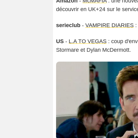
Amazon
-
McMAFIA
: une nouvea
découvrir en UK+24 sur le se
serieclub
-
VAMPIRE DIARIES
:
US
-
L.A TO VEGAS
: coup d'env
Stormare et Dylan McDermott.