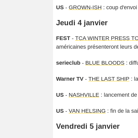
US
-
GROWN-ISH
: coup d'envoi
Jeudi 4 janvier
FEST
-
TCA WINTER PRESS T
américaines présenteront leurs d
serieclub
-
BLUE BLOODS
: dif
Warner TV
-
THE LAST SHIP
: l
US
-
NASHVILLE
: lancement de 
US
-
VAN HELSING
: fin de la sa
Vendredi 5 janvier