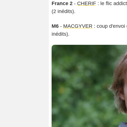
France 2
-
CHERIF
: le flic add
(2 inédits).
M6
-
MACGYVER
: coup d'envoi
inédits).