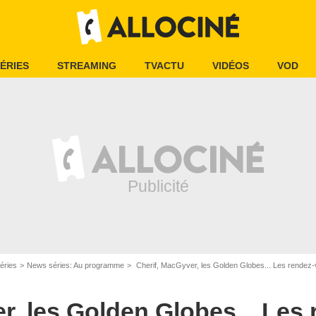
ÉRIES
STREAMING
TVACTU
VIDÉOS
VOD
éries
News séries: Au programme
Cherif, MacGyver, les Golden Globes... Les rendez-v
r, les Golden Globes... Les