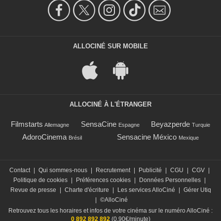
ALLOCINÉ SUR MOBILE
ALLOCINÉ À L'ÉTRANGER
Filmstarts
SensaCine
Beyazperde
Allemagne
Espagne
Turquie
AdoroCinema
Sensacine México
Brésil
Mexique
Contact
|
Qui sommes-nous
|
Recrutement
|
Publicité
|
CGU
|
CGV
|
Politique de cookies
|
Préférences cookies
|
Données Personnelles
|
Revue de presse
|
Charte d'écriture
|
Les services AlloCiné
|
Gérer Utiq
|
©AlloCiné
Retrouvez tous les horaires et infos de votre cinéma sur le numéro AlloCiné :
0 892 892 892
(0,90€/minute)