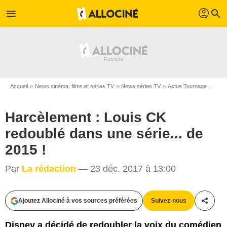
profil
menu
search
Accueil
News cinéma, films et séries TV
News séries TV
Actus Tournage Séries TV
Harcèlement : Louis CK
redoublé dans une série... de
2015 !
Par
La rédaction
— 23 déc. 2017 à 13:00
K.C. Bailey/FX
Ajoutez Allociné à vos sources préférées
Suivez-nous
Partag
Disney a décidé de redoubler la voix du comédien