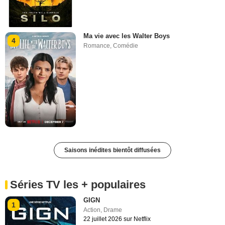
Ma vie avec les Walter Boys
4
Romance
,
Comédie
Saisons inédites bientôt diffusées
Séries TV les + populaires
GIGN
1
Action
,
Drame
22 juillet 2026 sur Netflix