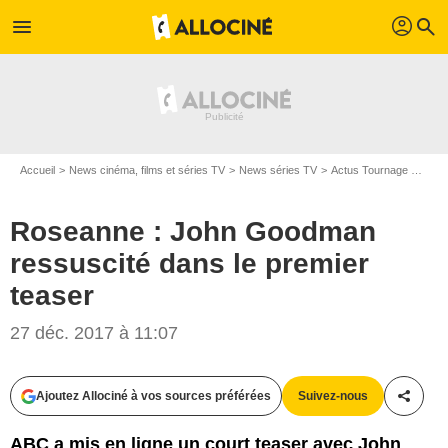
profil
menu
search
Accueil
News cinéma, films et séries TV
News séries TV
Actus Tournage Séries TV
Roseanne : John Goodman
ressuscité dans le premier
teaser
27 déc. 2017 à 11:07
Ajoutez Allociné à vos sources préférées
Suivez-nous
Partag
ABC a mis en ligne un court teaser avec John