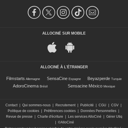
ALLOCINÉ SUR MOBILE
ALLOCINÉ À L'ÉTRANGER
Filmstarts
SensaCine
Beyazperde
Allemagne
Espagne
Turquie
AdoroCinema
Sensacine México
Brésil
Mexique
Contact
|
Qui sommes-nous
|
Recrutement
|
Publicité
|
CGU
|
CGV
|
Politique de cookies
|
Préférences cookies
|
Données Personnelles
|
Revue de presse
|
Charte d'écriture
|
Les services AlloCiné
|
Gérer Utiq
|
©AlloCiné