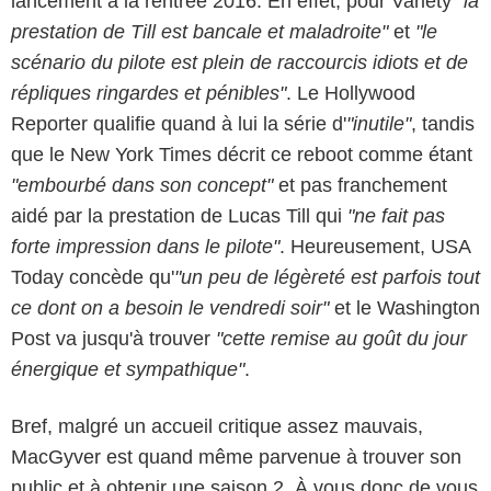
lancement à la rentrée 2016. En effet, pour Variety
"la
prestation de Till est bancale et maladroite"
et
"le
scénario du pilote est plein de raccourcis idiots et de
répliques ringardes et pénibles"
. Le Hollywood
Reporter qualifie quand à lui la série d'
"inutile"
, tandis
que le New York Times décrit ce reboot comme étant
"embourbé dans son concept"
et pas franchement
aidé par la prestation de Lucas Till qui
"ne fait pas
forte impression dans le pilote"
. Heureusement, USA
Today concède qu'
"un peu de légèreté est parfois tout
ce dont on a besoin le vendredi soir"
et le Washington
Post va jusqu'à trouver
"cette remise au goût du jour
énergique et sympathique"
.
Bref, malgré un accueil critique assez mauvais,
MacGyver est quand même parvenue à trouver son
public et à obtenir une saison 2. À vous donc de vous