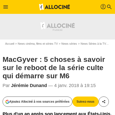
profil
menu
search
Accueil
News cinéma, films et séries TV
News séries
News Séries à la TV
MacG
MacGyver : 5 choses à savoir
sur le reboot de la série culte
qui démarre sur M6
Par
Jérémie Dunand
— 4 janv. 2018 à 19:15
Ajoutez Allociné à vos sources préférées
Suivez-nous
Partag
CBS / M6
Plus d'un an après son lancement aux États-Unis,