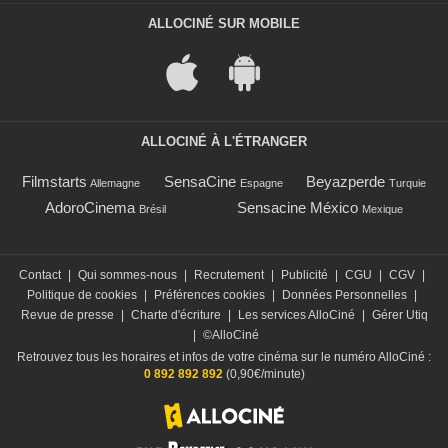
ALLOCINÉ SUR MOBILE
ALLOCINÉ À L'ÉTRANGER
Filmstarts
SensaCine
Beyazperde
Allemagne
Espagne
Turquie
AdoroCinema
Sensacine México
Brésil
Mexique
Contact
|
Qui sommes-nous
|
Recrutement
|
Publicité
|
CGU
|
CGV
|
Politique de cookies
|
Préférences cookies
|
Données Personnelles
|
Revue de presse
|
Charte d'écriture
|
Les services AlloCiné
|
Gérer Utiq
|
©AlloCiné
Retrouvez tous les horaires et infos de votre cinéma sur le numéro AlloCiné :
0 892 892 892
(0,90€/minute)