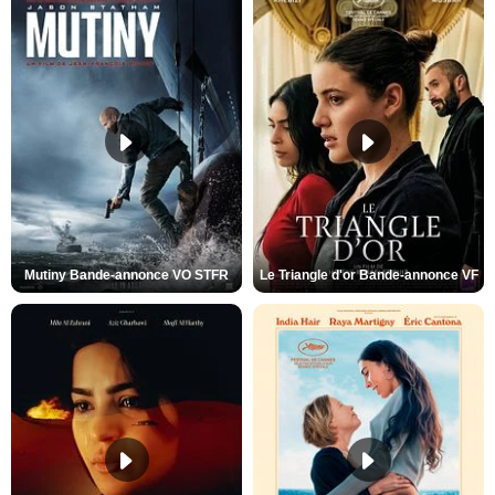
Mutiny Bande-annonce VO STFR
Le Triangle d'or Bande-annonce VF