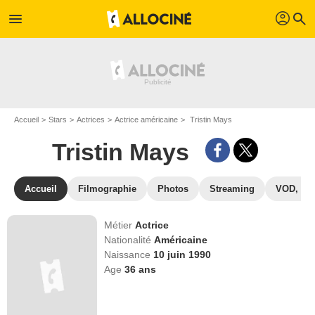
profil
menu
search
Accueil
Stars
Actrices
Actrice américaine
Tristin Mays
Tristin Mays
Accueil
Filmographie
Photos
Streaming
VOD, DV
Métier
Actrice
Nationalité
Américaine
Naissance
10 juin 1990
Age
36
ans