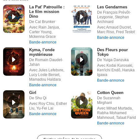
La Pat' Patrouille :
Les Gendarmes
Le film mission
De François Prévôt-
Dino
Leygonie, Stephan
De Cal Brunker
Archinard
Avec Rain Janjua,
Avec Arnaud Ducret,
Carter Young,
Marc Riso, Fred Testot
Mckenna Grace
Bande-annonce
Bande-annonce
Kyma, l’onde
Des Fleurs pour
mystérieuse
Tokyo
De Romain Daudet-
De Yuiga Danzuka
Jahan
Avec Kodai Kurosaki,
Avec Jules Lefebvre,
Ken'ichi Endô, Haruka
Lucy Loste Berset,
Igawa
Mamadou Haïdara
Bande-annonce
Bande-annonce
Girl
Cotton Queen
De Shu Qi
De Suzannah
Mirghani
Avec Roy Chiu, Esther
Liu, Yu-Fei Lai
Avec Mihad Murtada,
Rabha Mohamed
Bande-annonce
Mahmoud, Talaat Farid
Bande-annonce