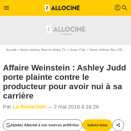
profil
menu
search
Accueil
News cinéma, films et séries TV
Actus Ciné
News cinéma: Box Office
A
Affaire Weinstein : Ashley Judd
porte plainte contre le
producteur pour avoir nui à sa
carrière
Par
La Rédaction
— 2 mai 2018 à 16:26
Ajoutez Allociné à vos sources préférées
Suivez-nous
Partag
Metropolitan FilmExport