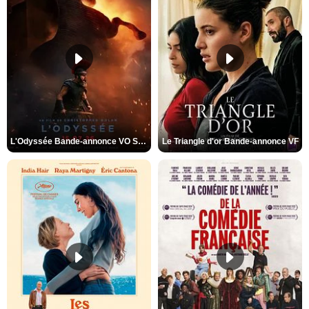
L'Odyssée Bande-annonce VO STFR
Le Triangle d'or Bande-annonce VF