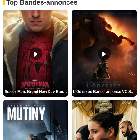
Top Bandes-annonces
Spider-Man: Brand New Day Bande-annonce VO STFR
L'Odyssée Bande-annonce VO STFR