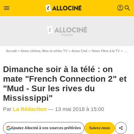
profil
menu
search
Accueil
News cinéma, films et séries TV
Actus Ciné
News Films à la TV
Dimanche soir à la télé : on mate "French Connection 2" et "Mud - Sur les rives du Mississippi"
Dimanche soir à la télé : on
mate "French Connection 2" et
"Mud - Sur les rives du
Mississippi"
Par
La Rédaction
— 13 mai 2018 à 15:00
Ajoutez Allociné à vos sources préférées
Suivez-nous
Partag