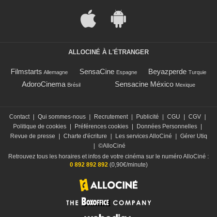
ALLOCINÉ À L'ÉTRANGER
Filmstarts
SensaCine
Beyazperde
Allemagne
Espagne
Turquie
AdoroCinema
Sensacine México
Brésil
Mexique
Contact
|
Qui sommes-nous
|
Recrutement
|
Publicité
|
CGU
|
CGV
|
Politique de cookies
|
Préférences cookies
|
Données Personnelles
|
Revue de presse
|
Charte d'écriture
|
Les services AlloCiné
|
Gérer Utiq
|
©AlloCiné
Retrouvez tous les horaires et infos de votre cinéma sur le numéro AlloCiné :
0 892 892 892
(0,90€/minute)