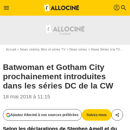
profil
menu
search
Accueil
News cinéma, films et séries TV
News séries
News Séries à la TV
Batw
Batwoman et Gotham City
prochainement introduites
dans les séries DC de la CW
18 mai 2018 à 11:15
Ajoutez Allociné à vos sources préférées
Suivez-nous
Partag
DC Comics
Selon les déclarations de Stephen Amell et du