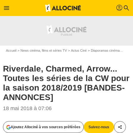
profil
menu
search
Accueil
News cinéma, films et séries TV
Actus Ciné
Diaporamas cinéma
River
Riverdale, Charmed, Arrow...
Toutes les séries de la CW pour
la saison 2018/2019 [BANDES-
ANNONCES]
18 mai 2018 à 07:06
Ajoutez Allociné à vos sources préférées
Suivez-nous
Partag
The CW Network, LLC.