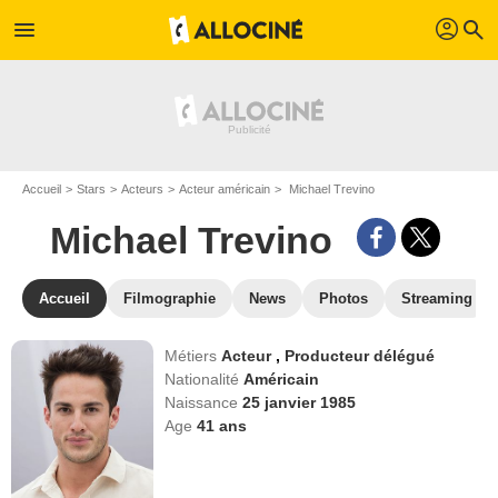
profil
menu
search
Accueil
Stars
Acteurs
Acteur américain
Michael Trevino
Michael Trevino
Accueil
Filmographie
News
Photos
Streaming
Métiers
Acteur
,
Producteur délégué
Nationalité
Américain
Naissance
25 janvier 1985
Age
41
ans