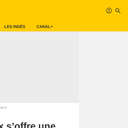
profil
search
LES INDÉS
CANAL+
son 3
x s’offre une