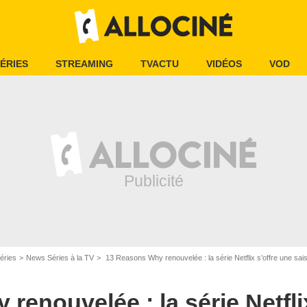
ÉRIES
STREAMING
TVACTU
VIDÉOS
VOD
éries
News Séries à la TV
13 Reasons Why renouvelée : la série Netflix s’offre une sai
renouvelée : la série Netfli