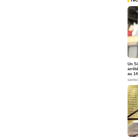
Un Si
arrêt
au 14
samed