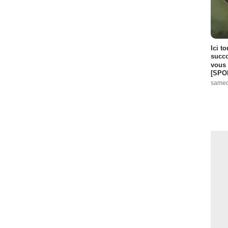
Ici t
succo
vous 
[SPO
samed